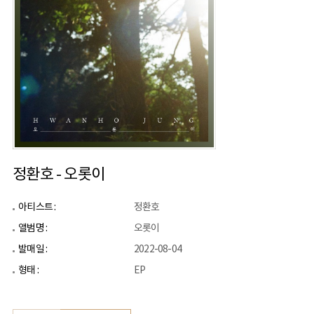
정환호 - 오롯이
아티스트 :
정환호
앨범명 :
오롯이
발매일 :
2022-08-04
형태 :
EP