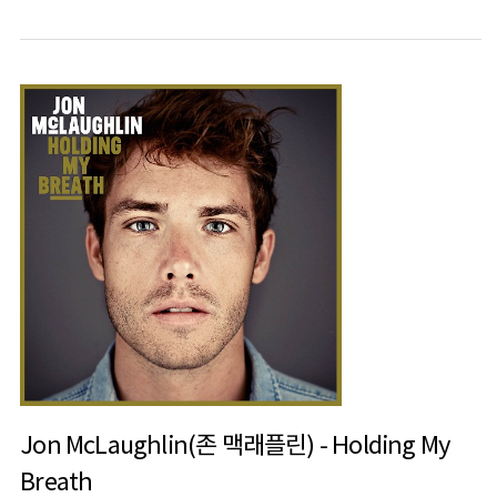
Jon McLaughlin(존 맥래플린) - Holding My
Breath