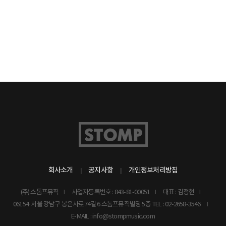
회사소개
공지사항
개인정보처리방침
(주) 스톰프뮤직
사업자등록번호 : 843-81-00051
대표 : 김정현
06154 서울 강남구 봉은사로74길 6 스톰프뮤직빌딩 5층
TEL : 02-2658-3546
E-MAIL : info@stompmusic.com