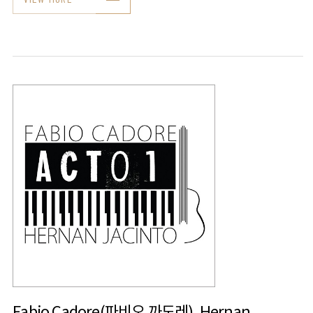
Fabio Cadore(파비오 까도레), Hernan