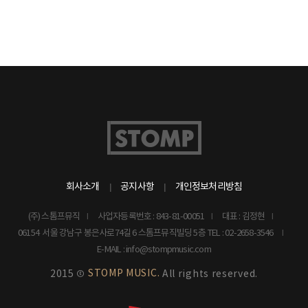
회사소개
공지사항
개인정보처리방침
(주) 스톰프뮤직
사업자등록번호 : 843-81-00051
대표 : 김정현
06154 서울 강남구 봉은사로74길 6 스톰프뮤직빌딩 5층
TEL : 02-2658-3546
E-MAIL : info@stompmusic.com
STOMP MUSIC.
2015 ©
All rights reserved.