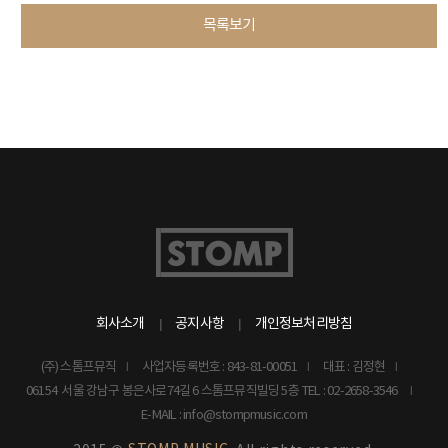
목록보기
회사소개
공지사항
개인정보처리방침
(주) 스톰프뮤직
사업자등록번호 : 843-81-00051
대표 : 김정현
06154 서울 강남구 봉은사로74길 6 스톰프뮤직빌딩 5층
TEL : 02-2658-3546
E-MAIL : info@stompmusic.com