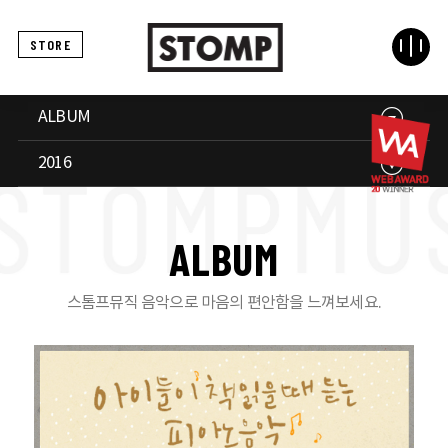
STORE
ALBUM
2016
A
L
B
U
M
스톰프뮤직 음악으로 마음의 편안함을 느껴보세요.