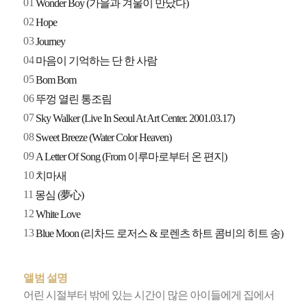
01
Wonder Boy (가을과 겨울이 만났다)
02
Hope
03
Journey
04
마음이 기억하는 단 한 사람
05
Bom Bom
06
뚜껑 열린 통조림
07
Sky Walker (Live In Seoul At Art Center. 2001.03.17)
08
Sweet Breeze (Water Color Heaven)
09
A Letter Of Song (From 이루마로부터 온 편지)
10
치마새
11
몽심 (夢心)
12
White Love
13
Blue Moon (리차드 로저스 & 로렌츠 하트 콤비의 히트 송)
앨범 설명
어린 시절부터 밖에 있는 시간이 많은 아이들에게 집에서