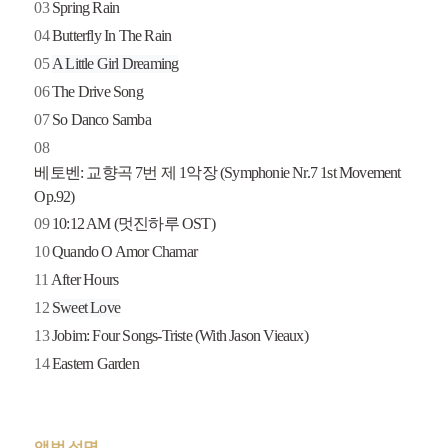
03
Spring Rain
04
Butterfly In The Rain
05
A Little Girl Dreaming
06
The Drive Song
07
So Danco Samba
08
베토벤: 교향곡 7번 제 1악장 (Symphonie Nr.7 1st Movement
Op.92)
09
10:12 AM (멋진하루 OST)
10
Quando O Amor Chamar
11
After Hours
12
Sweet Love
Jobim: Four Songs-Triste (With Jason Vieaux)
13
Eastern Garden
14
앨범 설명