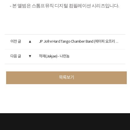
- 본 앨범은 스톰프뮤직 디지털 컴필레이션 시리즈입니다.
이전 글
JP Jofre Hard Tango Chamber Band (제이피 요프리 하드 탱고 챔버 밴...
다음 글
적재(Jukjae) - 나란놈
목록보기