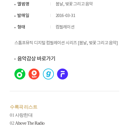
앨범명
봄날, 벚꽃 그리고 음악
발매일
2016-03-31
형태
컴필레이션
스톰프뮤직 디지털 컴필레이션 시리즈 [봄날, 벚꽃 그리고 음악]
음악감상 바로가기
수록곡 리스트
01
사랑한대
02
Above The Radio