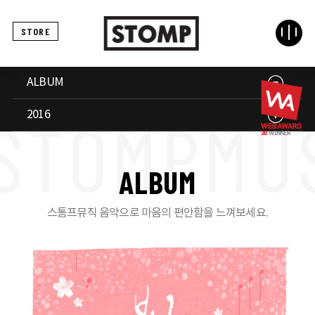
STORE
ALBUM
2016
A
L
B
U
M
스톰프뮤직 음악으로 마음의 편안함을 느껴보세요.