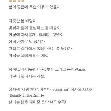
봄이 좋은데 무슨 이유가 있을까
따뜻한 봄 바람이
벚꽃과 함께 흩날리는 봄 내음이
한낮에 따사롭게 내리쬐는 햇볕이
아직 차가운 밤 공기가
그리고 길가에서 흘러나오는 봄 노래가
마음을 설레게 하는 계절.
봄 햇살과 따뜻한 바람, 벚꽃 그리고 음악만으로
기분이 좋아지는 계절.
정재원 ‘사랑한대’, 이루마 ‘Spring rain’, 이사오 사사키
‘Butterfly In The Rain’ 등
설레는 봄을 채워줄 음악 14곡 수록!