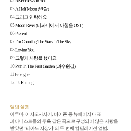
02
River Flows In You
03
A Half Moon (반달)
04
그리고 연락해요
05
Moon River (티파니에서 아침을 OST)
06
Present
07
I`m Counting The Stars In The Sky
08
Loving You
09
그렇게 사랑을 했어요
10
Path In The Fruit Garden (과수원길)
11
Prologue
12
It`s Raining
앨범 설명
이루마, 이사오사사키, 바이준 등 뉴에이지 대표
피아니스트들의 주옥 같은 곡으로 구성되어 많은 사랑을
받았던 ‘피아노 자장가’의 두 번째 컴필레이션 앨범.