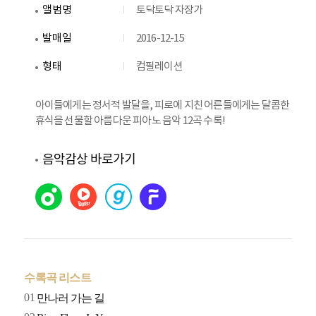
앨범명
토닥토닥 자장가
발매일
2016-12-15
형태
컴필레이션
아이들에게는 정서적 발달을, 피로에 지친 어른들에게는 달콤한
휴식을 선물할 아름다운 피아노 음악 12곡 수록!
음악감상 바로가기
수록곡 리스트
01
만나러 가는 길