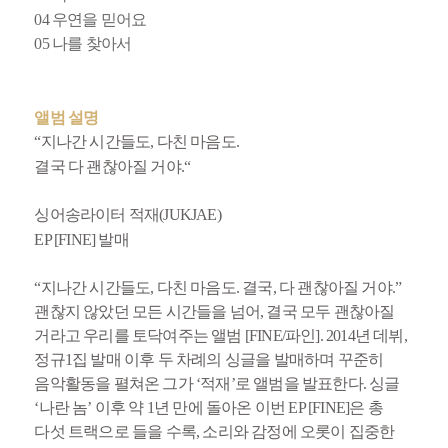
04 우연을 믿어요
05 나를 찾아서
앨범 설명
“지나간 시간들도, 다친 마음도.
결국 다 괜찮아질 거야.“
싱어송라이터 적재(JUKJAE)
EP [FINE] 발매
“지나간 시간들도, 다친 마음도. 결국, 다 괜찮아질 거야.”
괜찮지 않았던 모든 시간들을 넘어, 결국 모두 괜찮아질
거라고 우리를 토닥여주는 앨범 [FINE/파인]. 2014년 데뷔,
정규1집 발매 이후 두 차례의 싱글을 발매하며 꾸준히
음악활동을 펼쳐온 그가 ‘적재’로 앨범을 발표한다. 싱글
‘나란 놈’ 이후 약 1년 만에 돌아온 이번 EP [FINE]은 총
다섯 트랙으로 들을 수록, 소리와 감정에 오롯이 집중한