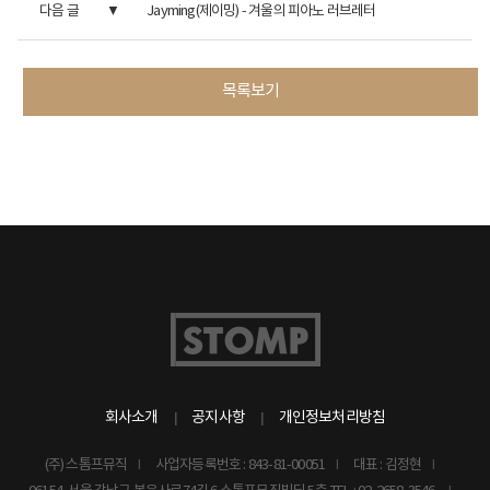
다음 글
Jayming(제이밍) - 겨울의 피아노 러브레터
목록보기
회사소개
공지사항
개인정보처리방침
(주) 스톰프뮤직
사업자등록번호 : 843-81-00051
대표 : 김정현