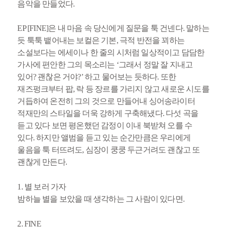
음악을 만들었다.
EP [FINE]은 내 마음 속 당신에게 질문을 툭 건넨다. 말하는
듯 툭툭 뱉어내는 보컬은 기본, 극적 반전을 꾀하는
소설보다는 에세이나 한 줄의 시처럼 일상적이고 담담한
가사에 편안한 그의 목소리는 ‘그래서 정말 잘 지내고
있어? 괜찮은 거야?’ 하고 물어보는 듯하다. 또한
재즈펑크부터 팝, 락 등 장르를 가리지 않고 새로운 시도를
거듭하여 온전히 그의 것으로 만들어내 싱어송라이터
적재만의 스타일을 더욱 강하게 구축해냈다. 다섯 곡을
듣고 있다 보면 평온했던 감정이 이내 북받쳐 오를 수
있다. 하지만 앨범을 듣고 있는 순간만큼은 우리에게
울음을 툭 터뜨려도, 심장이 쿵쿵 두근거려도 괜찮고 또
괜찮게 만든다.
1. 별 보러 가자
밤하늘 별을 보았을 때 생각하는 그 사람이 있다면.
2. FINE