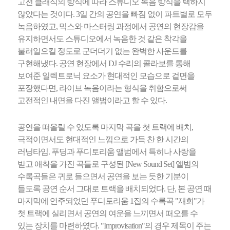
고전 클래식의 방식에 따라 스튜디오 녹음 방식을 택하지
않았다는 것이다. 3일 간의 공연을 빠짐 없이 파트별로 모두
녹음하였고, 믹스와 마스터링 과정에서 공연의 현장감을
유지하면서도 스튜디오에서 녹음한 것 같은 착각을
불러일으킬 정도로 군더더기 없는 완벽한 사운드를
구현해냈다. 공연 현장에서 DJ 수리의 콜라보를 통해
보여준 일렉트로닉 요소가 현대적인 모습으로 겉면을
포장했다면, 라이브 녹음이라는 형식을 취함으로써
고전적인 내면을 다진 앨범이라고 할 수 있다.
공연을 떠올릴 수 있도록 마지막 곡을 첫 트랙에 배치,
극적이면서도 현대적인 느낌으로 가득 찬 한 시간의
러닝타임. 푸딩과 푸디토리움 앨범에서 특히나 사랑을
받고 애착을 가진 곡들로 구성된 [New Sound Set] 앨범의
수록곡들은 귀로 들으면서 공연을 보는 듯한 기분이
들도록 공연 순서 그대로 트랙을 배치되었다. 단, 본 공연 때
마지막에 연주되었던 푸디토리움 1집의 수록곡 "재회"가
첫 트랙에 실리면서 공연의 여운을 느끼면서 떠오를 수
있는 장치를 마련하였다. "Improvisation"의 경우 제목이 주는