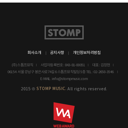
회사소개
공지사항
개인정보처리방침
(주) 스톰프뮤직
사업자등록번호 : 843-81-00051
대표 : 김정현
06154 서울 강남구 봉은사로74길 6 스톰프뮤직빌딩 5층
TEL : 02-2658-3546
E-MAIL : info@stompmusic.com
STOMP MUSIC.
2015 ©
All rights reserved.