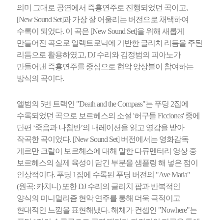
의미 그대로 공연에서 즉흥연주로 진행되었던 곡이고,
[New Sound Set]과 가장 잘 어울리는 버전으로 채택하여
수록이 되었다. 이 곡은 [New Sound Set]을 위해 새롭게
만들어진 곡으로 일렉트로닉에 기반한 글리치 리듬을 주된
리듬으로 활용하였고, DJ 수리와 김정범의 피아노가
만들어낸 즉흥연주를 중심으로 현악 앙상블이 참여하는
방식의 곡이다.
앨범의 5번 트랙인 "Death and the Compass"는 푸딩 2집에
수록되었던 곡으로 보르헤스의 소설 '허구들 Ficciones' 중에
단편 ‘죽음과 나침반’의 내레이션을 읽고 영감을 받아
작곡한 곡이었다. [New Sound Set] 버전에서는 영화감독
게르만 크랄이 보르헤스에 대해 말한 다큐멘터리 영상 중
보르헤스의 실제 육성이 담긴 부분을 샘플링 해 넣은 점이
인상적이다. 푸딩 1집에 수록된 푸딩 버전의 "Ave Maria"
(원곡: 카치니) 또한 DJ 수리의 글리치 팝과 반복적인
양식의 미니멀리즘 현악 연주를 통해 더욱 극적이고
현대적인 느낌을 표현해냈다. 해체가 컨셉인 "Nowhere"는