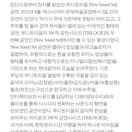
집단으로부터 찬사를 받았던 푸디토리움 [New Sound Set]
공연. 2012년 4월, 박스시어터 문래예술공장에서 3일 간의
공연이 있었다. 악기가 무대 가운데에 셋팅이 되어 있고, 그
주위를 빙 둘러 관객 좌석들이 깔려 있는 이색적인 형태의
공연. 푸디토리움의 3부작 공연시리즈 [TRILOGIE]의 두
번째 공연인 [New Sound Set]에서만 볼 수 있는 풍경이었다.
'New Sound Set' 공연은 클래식 앙상블과 테크놀로지가
결합하여, 외형적으로는 현을 포함한 피아노 앙상블의
형태를 유지하고 내형적으로는 미니멀리즘(반복기법)을
기반으로 하는 현대음악의 모습을 보여주었다. 기존
푸딩과 푸디토리움 앨범에 수록된 곡들을 깊이 있는
음색의 피아노(김정범), 바이올린(김도윤), 비올라(홍성원),
첼로(최진선) 구성으로 편곡하고 이에 비주얼,
인터렉티브와 사운드를 담당하는 디제이(DJ 수리)와의
콜라보를 통해 시시각각 변화하는 사운드의 향연을
선보였던 공연이었다. 푸디토리움의 음악적 완성을
보여주는 의미로의 3부작 공연시리즈 [TRILOGIE]는
과거와 미래, 현재로의 시간 여행을 하며 하나로 이어짐을
보여주었고, [New Sound Set]은 그 중에서도 과거에 대한