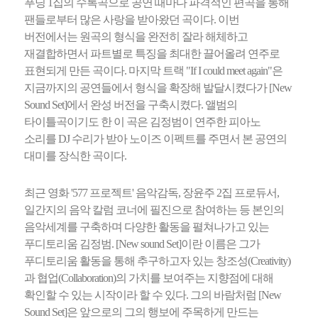
푸딩 1집의 수록곡으로 공연 때마다 파격적인 편곡을 통해
팬들로부터 많은 사랑을 받아왔던 곡이다. 이번
버전에서는 원곡의 형식을 완전히 잘라 해체하고
재결합하면서 파트별로 특징을 최대한 끌어올려 연주로
표현되게 만든 곡이다. 마지막 트랙 "If I could meet again"은
지금까지의 공연들에서 형식을 확장해 발달시켰다가 [New
Sound Set]에서 완성 버전을 구축시켰다. 앨범의
타이틀곡이기도 한 이 곡은 김정범이 연주한 피아노
소리를 DJ 수리가 받아 노이즈 이펙트를 주면서 본 공연의
대미를 장식한 곡이다.
최근 영화 '577 프로젝트' 음악감독, 장윤주 2집 프로듀서,
일간지의 음악 칼럼 코너에 필진으로 참여하는 등 본인의
음악세계를 구축하며 다양한 활동을 펼쳐나가고 있는
푸디토리움 김정범. [New sound Set]이란 이름은 그가
푸디토리움 활동을 통해 추구하고자 있는 창조성(Creativity)
과 협업(Collaboration)의 가치를 보여주는 지향점에 대해
확인할 수 있는 시작이라 할 수 있다. 그의 바람처럼 [New
Sound Set]은 앞으로의 그의 행보에 주목하게 만드는