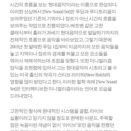
시간의 흐름을 보는 '현대음악'이라는 이름으로 완성되다.
이러한 선상에서 [New Sound Set]은 푸딩과 푸디토리움이
보여주었던 기존의 기억이나 장르가 아닌 시간의 흐름을
보여주는 작업으로 진행되었다. 베토벤 같은 고전
클래식부터 흘러가 20세기 현대음악으로 발달하기까지의
전체적인 흐름으로 음악을 바라보았고, 그렇기 때문에
2003년 첫 발매한 푸딩 1집부터 지금까지의 모든 음악들을
놓고 지역이나 장르의 경계를 허물고 모든 요소들을
엮어서 재해석하는데 초점을 맞췄다. 또한 미니멀리즘
양식을 표현함에 있어서 그는 현대음악의 시초라고 볼 수
있는 미국 출신의 작곡가 스티브 라이히(Steve Reich)의
영향을 많이 받았다고 한다. 이러한 철학 속에 [New Sound
Set]은 인터렉티브한 미니멀리즘이라는 언어로 모습을
드러내었다.
고전적인 형식에 현대적인 시스템을 결합, 라이브
실황이라고 믿기지 않을 정도로 완벽한 사운드. 주목할
점은 녹음이란 개념이 없이 ‘라이브’로만 음악을 전했던