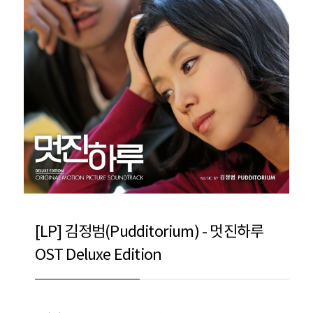
[LP] 김정범(Pudditorium) - 멋진하루
OST Deluxe Edition