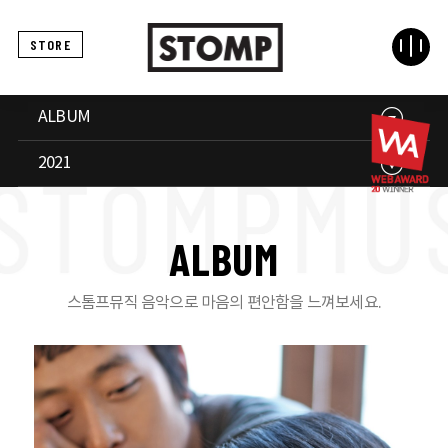
STORE
ALBUM
2021
A
L
B
U
M
스톰프뮤직 음악으로 마음의 편안함을 느껴보세요.