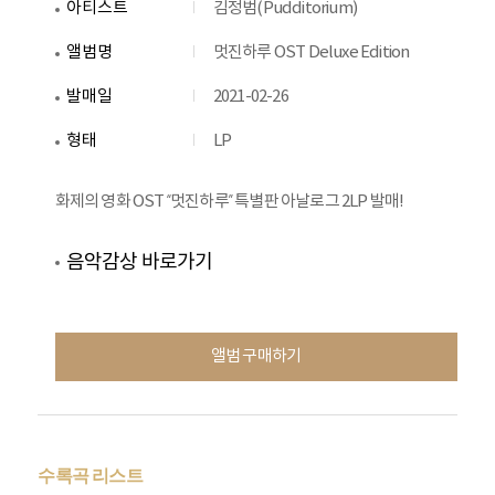
아티스트
김정범(Pudditorium)
앨범명
멋진하루 OST Deluxe Edition
발매일
2021-02-26
형태
LP
화제의 영화 OST “멋진하루” 특별판 아날로그 2LP 발매! ​
음악감상 바로가기
앨범 구매하기
수록곡 리스트