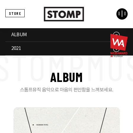
STORE
ALBUM
2021
A
L
B
U
M
스톰프뮤직 음악으로 마음의 편안함을 느껴보세요.