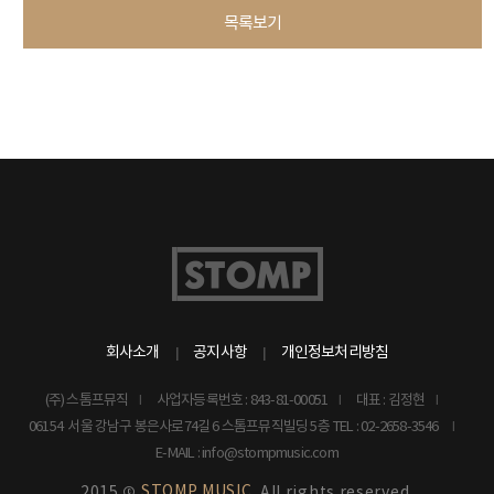
목록보기
회사소개
공지사항
개인정보처리방침
(주) 스톰프뮤직
사업자등록번호 : 843-81-00051
대표 : 김정현
06154 서울 강남구 봉은사로74길 6 스톰프뮤직빌딩 5층
TEL : 02-2658-3546
E-MAIL : info@stompmusic.com
STOMP MUSIC.
2015 ©
All rights reserved.