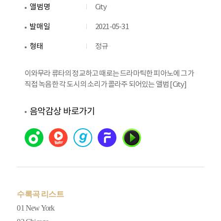
앨범명
City
발매일
2021-05-31
형태
정규
이와무라 류타의 정교하고 때로는 드라마틱한 피아노에 그가
직접 녹음한 각 도시의 소리가 콜라주 되어있는 앨범 [City]
음악감상 바로가기
수록곡 리스트
01 New York