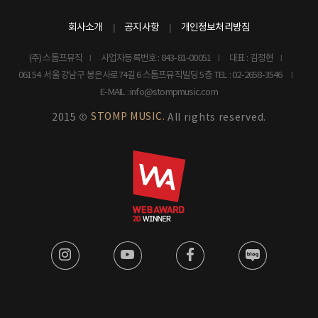
회사소개
공지사항
개인정보처리방침
(주) 스톰프뮤직
사업자등록번호 : 843-81-00051
대표 : 김정현
06154 서울 강남구 봉은사로74길 6 스톰프뮤직빌딩 5층
TEL : 02-2658-3546
E-MAIL : info@stompmusic.com
STOMP MUSIC.
2015 ©
All rights reserved.