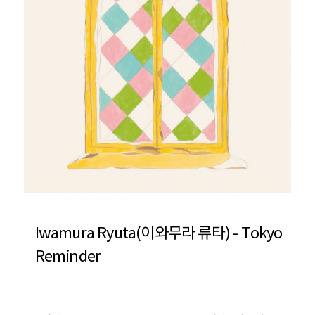
Iwamura Ryuta(이와무라 류타) - Tokyo
Reminder