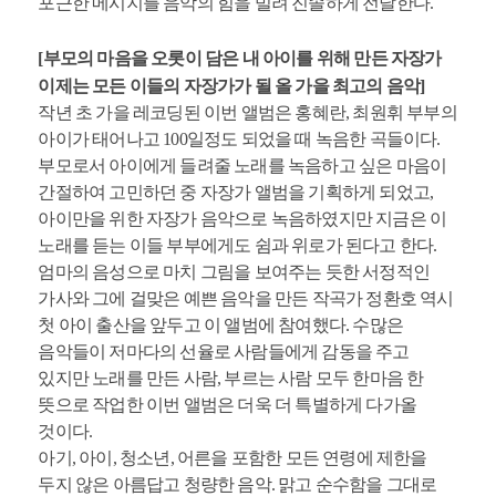
포근한 메시지를 음악의 힘을 빌려 진솔하게 전달한다.
[부모의 마음을 오롯이 담은 내 아이를 위해 만든 자장가
이제는 모든 이들의 자장가가 될 올 가을 최고의 음악]
작년 초 가을 레코딩된 이번 앨범은 홍혜란, 최원휘 부부의
아이가 태어나고 100일정도 되었을 때 녹음한 곡들이다.
부모로서 아이에게 들려줄 노래를 녹음하고 싶은 마음이
간절하여 고민하던 중 자장가 앨범을 기획하게 되었고,
아이만을 위한 자장가 음악으로 녹음하였지만 지금은 이
노래를 듣는 이들 부부에게도 쉼과 위로가 된다고 한다.
엄마의 음성으로 마치 그림을 보여주는 듯한 서정적인
가사와 그에 걸맞은 예쁜 음악을 만든 작곡가 정환호 역시
첫 아이 출산을 앞두고 이 앨범에 참여했다. 수많은
음악들이 저마다의 선율로 사람들에게 감동을 주고
있지만 노래를 만든 사람, 부르는 사람 모두 한마음 한
뜻으로 작업한 이번 앨범은 더욱 더 특별하게 다가올
것이다.
아기, 아이, 청소년, 어른을 포함한 모든 연령에 제한을
두지 않은 아름답고 청량한 음악. 맑고 순수함을 그대로