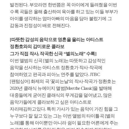
발전된다. 부모라면 한번쯤은 꼭 아이에게 들려줬을 이번
수록 곡들은 올해 출산하여 육아를 하고 있는 이들 부부가
아이를 생각하는 엄마아빠의 마음을 담아 불렀기에 그
감동과 진정성이 배로 전해진다.
[따뜻한 감성의 음악으로 영혼을 울리는 아티스트
정환호와의 감미로운 콜라보
그가 직접 작사, 작곡한 신곡 “별의노래” 수록]
이번 앨범의 신곡 [별의 노래]는 따뜻하고 감성적인
음악을 선사하는 아티스트 정환호가 작사·작곡에
참여하였고 편곡과 피아노 연주를 맡았다. JTBC
[팬텀싱어] 화제의 곡 '꽃피는날'의 작사·작곡가 정환호는
2020년 클래식 뉴에이지 앨범[Meet the Classic]을 발매해
대중들에게 굳어진 클래식의 무게감을 덜어냈고, 많은
음악가들에게 콜라보하고 싶은 아티스트로
자리매김하고있다. 특히 가사가 있는 음악이 가진 힘을 그
누구보다 잘 알고 있는 그는 이번 앨범의 타이틀곡 [별의
노래]를 통해 아이뿐만 아니라 쉼이 필요한 어른에게 주는