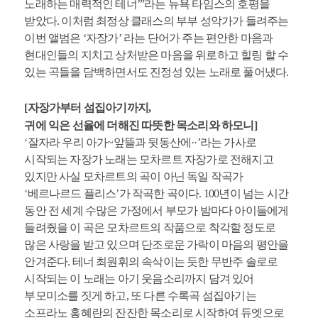
노래하는 매력적인 테너’”라는 뉴욕 타임스의 호평을
받았다. 이처럼 최정상 클래스의 부부 성악가가 들려주는
이번 앨범은 ‘자장가’ 라는 단어가 주는 편안한 마음과
현대인들의 지치고 상처받은 마음을 위로하고 힐링 할 수
있는 곡들을 담백하면서도 진정성 있는 노래로 풀어냈다.
[자장가부터 섬집아기까지,
귀에 익은 선율에 더해진 따뜻한 목소리와 하모니]
‘잘자라 우리 아가~앞뜰과 뒷동산에··’라는 가사로
시작되는 자장가 노래는 모차르트 자장가로 전해지고
있지만 사실 모차르트의 곡이 아닌 독일 작곡가
‘베르나르드 플리스’가 작곡한 곡이다. 100년이 넘는 시간
동안 전 세계 수많은 가정에서 부모가 밤마다 아이들에게
들려줬을 이 곡은 모차르트의 작품으로 착각할 정도로
많은 사랑을 받고 있으며 단조로운 가락이 마음의 평안을
안겨준다. 테너 최원휘의 속삭이는 듯한 무반주 솔로로
시작되는 이 노래는 아기 웃음소리까지 담겨 있어
부모미소를 짓게 하고, 또 다른 수록곡 섬집아기는
소프라노 홍혜란의 잔잔한 목소리로 시작하여 듀엣으로