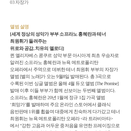
03 자장가
앨범 설명
[세계 정상의 성악가 부부 소프라노 홍혜란과 테너
최원휘가 들려주는
위로와 공감, 치유의 멜로디]
퀸 엘리자베스 콩쿠르 성악 부문 아시아계 최초 우승자로
알려진 소프라노 홍혜란과 뉴욕 메트로폴리탄
오페라에서 주역으로 데뷔한 테너 최원휘 부부의 자장가
앨범 [별의 노래]가 오는 9월8일 발매된다. 총 3곡으로
수록된 이번 싱글 앨범은 올해 4월 듀오 앨범 [The Promise]
발매 이후 이들 부부가 함께 선보이는 두번째 앨범이다.
소프라노 홍혜란은 20년 1월에 정규 1집 가곡 앨범
‘희망가’를 발매하며 주요 온라인 스토어에서 클래식
음반판매 1위를 휩쓸며 대중에게 친숙하게 다가갔고 테너
최원휘는 뉴욕 메트로폴리탄 오페라 <라 트라비아타>
에서 “강한 고음과 어두운 중저음을 유연한 프레이징으로