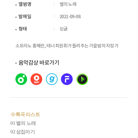
앨범명
별의 노래
발매일
2021-09-08
형태
싱글
소프라노 홍혜란, 테너 최원휘가 들려주는 가을밤의 자장가
음악감상 바로가기
수록곡 리스트
01 별의 노래
02 섬집아기