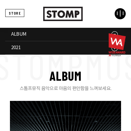
STORE
ALBUM
2021
A
L
B
U
M
스톰프뮤직 음악으로 마음의 편안함을 느껴보세요.