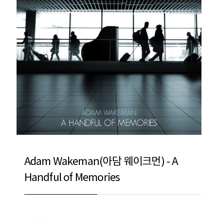
Adam Wakeman(아담 웨이크먼) - A
Handful of Memories