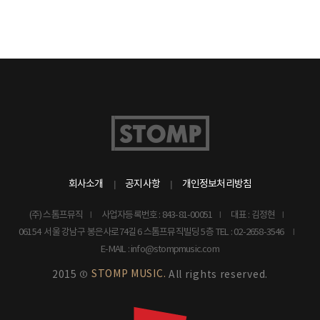
회사소개
공지사항
개인정보처리방침
(주) 스톰프뮤직
사업자등록번호 : 843-81-00051
대표 : 김정현
06154 서울 강남구 봉은사로74길 6 스톰프뮤직빌딩 5층
TEL : 02-2658-3546
E-MAIL : info@stompmusic.com
STOMP MUSIC.
2015 ©
All rights reserved.