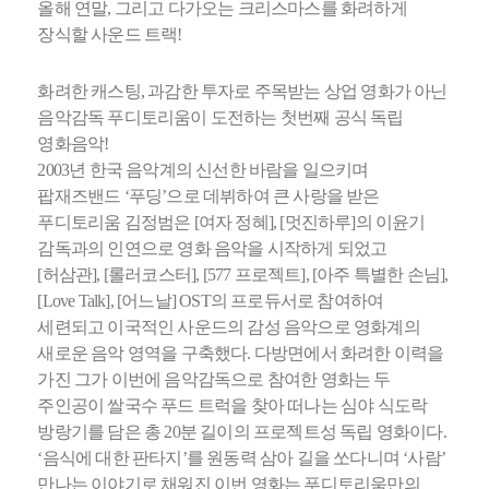
올해 연말, 그리고 다가오는 크리스마스를 화려하게
장식할 사운드 트랙!
화려한 캐스팅, 과감한 투자로 주목받는 상업 영화가 아닌
음악감독 푸디토리움이 도전하는 첫번째 공식 독립
영화음악!
2003년 한국 음악계의 신선한 바람을 일으키며
팝재즈밴드 ‘푸딩’으로 데뷔하여 큰 사랑을 받은
푸디토리움 김정범은 [여자 정혜], [멋진하루]의 이윤기
감독과의 인연으로 영화 음악을 시작하게 되었고
[허삼관], [롤러코스터], [577 프로젝트], [아주 특별한 손님],
[Love Talk], [어느날] OST의 프로듀서로 참여하여
세련되고 이국적인 사운드의 감성 음악으로 영화계의
새로운 음악 영역을 구축했다. 다방면에서 화려한 이력을
가진 그가 이번에 음악감독으로 참여한 영화는 두
주인공이 쌀국수 푸드 트럭을 찾아 떠나는 심야 식도락
방랑기를 담은 총 20분 길이의 프로젝트성 독립 영화이다.
‘음식에 대한 판타지’를 원동력 삼아 길을 쏘다니며 ‘사람’
만나는 이야기로 채워진 이번 영화는 푸디토리움만의