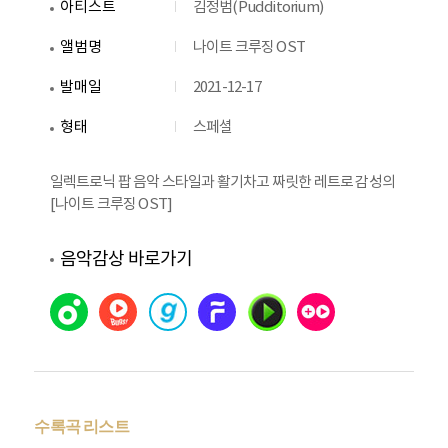
아티스트
김정범(Pudditorium)
앨범명
나이트 크루징 OST
발매일
2021-12-17
형태
스페셜
일렉트로닉 팝 음악 스타일과 활기차고 짜릿한 레트로 감성의
[나이트 크루징 OST]
음악감상 바로가기
수록곡 리스트