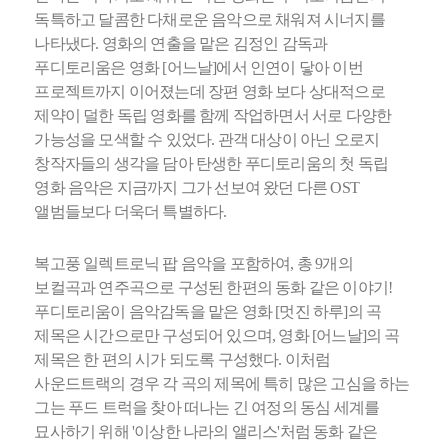
독특하고 달콤한 다채로운 음악으로 채워져 시너지를
나타냈다. 영화의 연출을 맡은 김정인 감독과
푸디토리움은 영화 [어느날]에서 인연이 닿아 이번
프로젝트까지 이어졌는데 장편 영화 보다 상대적으로
제약이 덜한 독립 영화를 함께 작업하면서 서로 다양한
가능성을 모색할 수 있었다. 관객 대상이 아닌 오로지
창작자들의 생각을 담아 탄생한 푸디토리움의 첫 독립
영화 음악은 지금까지 그가 선보여 왔던 다른 OST
앨범들보다 더욱더 특별하다.
복고풍 일렉트로닉 팝 음악을 포함하여, 총 9개의
보컬곡과 연주곡으로 구성된 한편의 동화 같은 이야기!
푸디토리움이 음악감독을 맡은 영화 [멋진 하루]의 곡
제목은 시간으로만 구성되어 있으며, 영화 [어느날]의 곡
제목은 한 편의 시가 되도록 구성했다. 이처럼
사운드트랙의 경우 각 곡의 제목에 특히 많은 고심을 하는
그는 푸드 트럭을 찾아 떠나는 긴 여정의 동심 세계를
묘사하기 위해 '이상한 나라의 앨리스'처럼 동화 같은