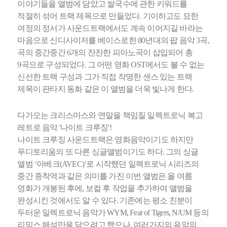
이야기들을 앨범에 담았고 쌀국수에 관한 키워드를
적절히 섞어 트랙 제목으로 만들었다. 기이하고도 묘한
여정의 정서가 사운드트랙에서도 계속 이어지길 바라는
마음으로 신디사이저를 베이스로한 80년대의 팝 음악 3곡,
곡의 중간중간 6개의 잔잔한 피아노곡이 삽입되어 총
9곡으로 구성되었다. 그 어떤 영화 OST에서도 볼 수 없는
신선한 트랙 구성과 그가 직접 작명한 센스 있는 트랙
제목이 판타지 동화 같은 이 앨범을 더욱 빛나게 한다.
다가오는 크리스마스와 연말을 책임질 일렉트로닉 복고
레트로 음악 '나이트 크루징'!
나이트 크루징 사운드트랙은 영화음악이기도 하지만
푸디토리움의 또 다른 싱글앨범이기도 하다. 그의 싱글
앨범 ‘아베크(AVEC)’로 시작했던 일렉트로닉 시리즈의
중간 종착역과 같은 의미를 가진 이번 앨범은 올 여름
영화가 개봉된 후에, 보컬 후 작업을 추가하여 앨범을
완성시킨 것에서도 알 수 있다. 기존에는 평소 친분이
두터운 일렉트로닉 음악가 WYM, Fear of Tigers, N/UM 등의
리믹스 해석만을 담으려고 했으나, 여러가지의 음악의