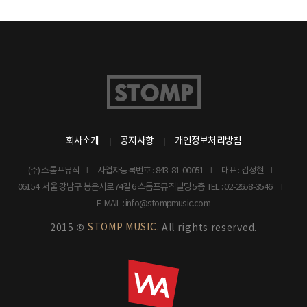
회사소개
공지사항
개인정보처리방침
(주) 스톰프뮤직
사업자등록번호 : 843-81-00051
대표 : 김정현
06154 서울 강남구 봉은사로74길 6 스톰프뮤직빌딩 5층
TEL : 02-2658-3546
E-MAIL : info@stompmusic.com
STOMP MUSIC.
2015 ©
All rights reserved.