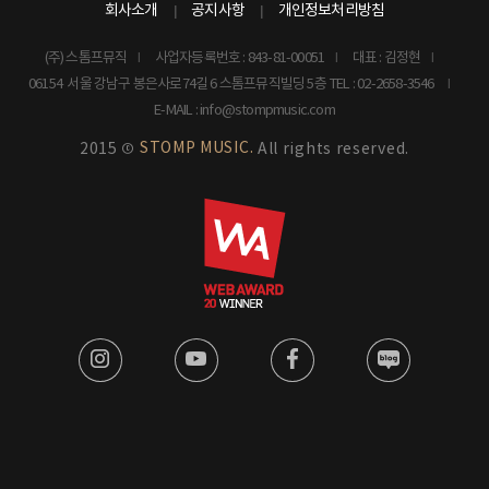
회사소개
공지사항
개인정보처리방침
(주) 스톰프뮤직
사업자등록번호 : 843-81-00051
대표 : 김정현
06154 서울 강남구 봉은사로74길 6 스톰프뮤직빌딩 5층
TEL : 02-2658-3546
E-MAIL : info@stompmusic.com
STOMP MUSIC.
2015 ©
All rights reserved.