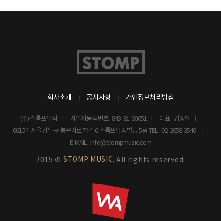
회사소개
공지사항
개인정보처리방침
(주) 스톰프뮤직
사업자등록번호 : 843-81-00051
대표 : 김정현
06154 서울 강남구 봉은사로74길 6 스톰프뮤직빌딩 5층
TEL : 02-2658-3546
E-MAIL : info@stompmusic.com
STOMP MUSIC.
2015 ©
All rights reserved.