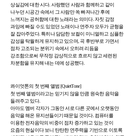
상실감에 대한 시다. 사랑했던 사람과 함께하고 같이
나누던 시공간 속에서 그 사람만 쏙 빠져나간 후에
느껴지는 공허함에 대한 노래라는 의미다. 자칫 감정
과잉에 빠질 수도 있었던 노래이나 연주자 모두가 균형을
잘 잡아주었다. 특히나 담담한 보컬이 미니멀하고 심플한
감성을 탁월하게 유지하고 있으며, 곡 후반부로 가면서
점차 고조되는 분위기 속에서 오히려 리듬을
강조함으로써 무작정 감상적으로 흐르지 않고 세련된
차분함을 유지해 내는 데에 성공했다.
콰이엇톤의 첫 번째 앨범 [QuietTone]
첫 번째 앨범이라고는 믿기지 않을 만큼 원숙한 음악을
들려주고 있다.
아마도 멤버 각자가 그동안 서로 다른 곳에서 오랫동안
음악을 해온 뮤지션들이기 때문일 것이다. 컴퓨터를
이용한 전자음악의 비중이 점차 증가하고 있는 것이
요즘의 현실이다 보니 탄탄한 연주력을 기반으로 이토록