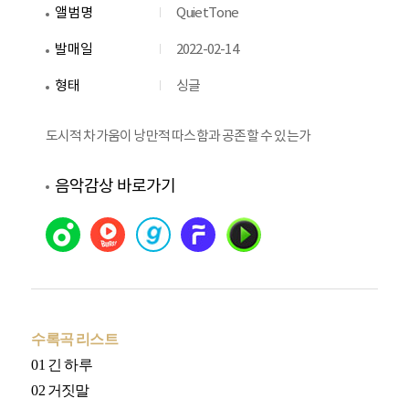
앨범명
QuietTone
발매일
2022-02-14
형태
싱글
도시적 차가움이 낭만적 따스함과 공존할 수 있는가
음악감상 바로가기
수록곡 리스트
01 긴 하루
02 거짓말