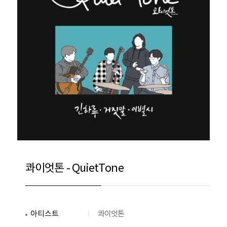
콰이엇톤 - QuietTone
아티스트
콰이엇톤