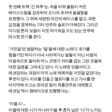
첫 번째 트랙 ‘긴 하루’는, 속을 비워 울림이 커진
베이스드럼을 강조하여 도시의 초저녁 쓸쓸함을
표현했다. 그 위에 세련된 라인의 베이스를 깔고, 과한
감정을 경계하는 기타 반주와 솔로가 더해진다. 그리곤
미디엄 톤의 보컬이 자칫 차가워질 수도 있는 연주에
따스한 온기를 준다.
‘거짓말’은 범람하는 ‘말’들에 대한 노래다. 귓가를
맴돌기만 하다가 이내 사라져가는 말들이 아닌 사람의
마음속으로 들어와 어느 곳엔가 자리를 잡는 그런 것들에
대한 갈증을 그려내고 있다. 이 노래엔 만들어지고
레코딩되는 과정이 마치 노래 제목처럼 거짓말 같았다는
후문이 있다. 리프를 만들고 멜로디를 쓰고 가사를 맨
마지막에 쓰고는 편곡은 팀이 즉흥연주로 대체했고
레코딩 역시 원테이크로 진행했다는..
‘이별 시’...
이별에 대한 시가 아니라 이별 후 혼자 남은 ‘나’가 느끼는