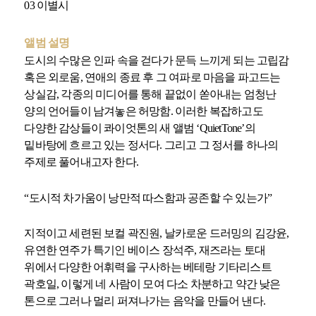
03 이별시
앨범 설명
도시의 수많은 인파 속을 걷다가 문득 느끼게 되는 고립감
혹은 외로움, 연애의 종료 후 그 여파로 마음을 파고드는
상실감, 각종의 미디어를 통해 끝없이 쏟아내는 엄청난
양의 언어들이 남겨놓은 허망함. 이러한 복잡하고도
다양한 감상들이 콰이엇톤의 새 앨범 ‘QuietTone’의
밑바탕에 흐르고 있는 정서다. 그리고 그 정서를 하나의
주제로 풀어내고자 한다.
“도시적 차가움이 낭만적 따스함과 공존할 수 있는가”
지적이고 세련된 보컬 곽진원, 날카로운 드러밍의 김강윤,
유연한 연주가 특기인 베이스 장석주, 재즈라는 토대
위에서 다양한 어휘력을 구사하는 베테랑 기타리스트
곽호일, 이렇게 네 사람이 모여 다소 차분하고 약간 낮은
톤으로 그러나 멀리 퍼져나가는 음악을 만들어 낸다.