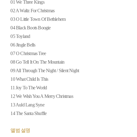
01 We Three Kings
02 A Waltz For Christmas
03 O Little Town Of Bethlehem
04 Black Boots Boogie
05 Toyland
06 Jingle Bells
07 O Christmas Tree
08 Go Tell It On The Mountain
09 All Through The Night / Silent Night
10 What Child Is This
11 Joy To The World
12 We Wish You A Merry Christmas
13 Auld Lang Syne
14 The Santa Shuffle
앨범 설명