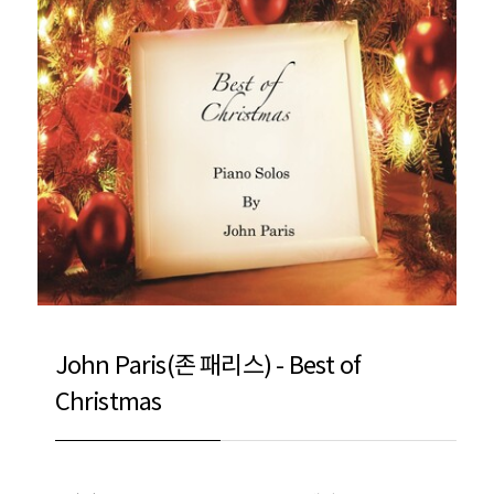
John Paris(존 패리스) - Best of
Christmas