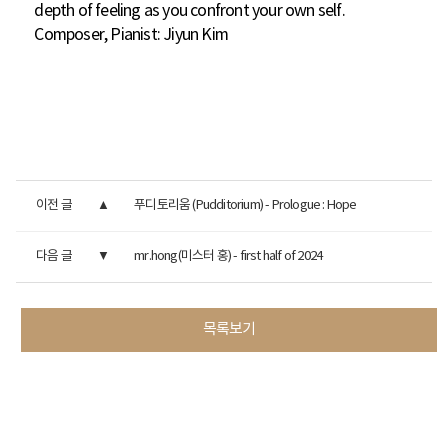
depth of feeling as you confront your own self.
Composer, Pianist: Jiyun Kim
이전 글
푸디토리움 (Pudditorium) - Prologue : Hope
다음 글
mr.hong(미스터 홍) - first half of 2024
목록보기