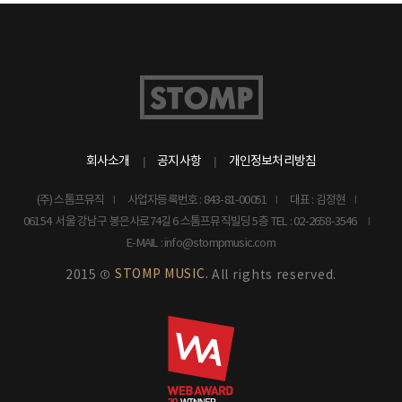
회사소개
공지사항
개인정보처리방침
(주) 스톰프뮤직
사업자등록번호 : 843-81-00051
대표 : 김정현
06154 서울 강남구 봉은사로74길 6 스톰프뮤직빌딩 5층
TEL : 02-2658-3546
E-MAIL : info@stompmusic.com
STOMP MUSIC.
2015 ©
All rights reserved.