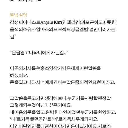
널 만나러 가는 길
앨범 설명
감성
피아니스트
Angella Kim(
안젤라
김
)
과
포근하고
따뜻한
음색의
소유자
알마즈의
프로젝트
싱글
앨범
널
만나러
가는
‘
길
’
“
문을
열고
나와
너에게
가는
길
...”
이
곡의
가사를
쓴
홍소영
작가님은
제게
이런
말씀을
하셨어요
.
문을
열고
나와서
너에게
간다는
말은
중의적인
표현이라고
.
그
말씀을
듣고
가만
생각해
보니
,
누군가를
사랑할
땐
정말
그렇게
되는
것
아닌가
싶은
거예요
.
내
마음의
문을
열고
,
완벽한
타인이었던
누군가를
환영하고
,
‘
나
’
로
가득했던
공간을
‘
너
’
로
가득
채우게
되지요
.
이건
비단
연인들에
관한
이야기만은
아닐
거예요
.
서로가