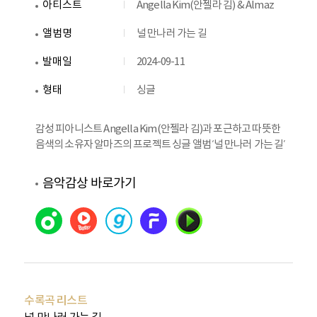
아티스트
Angella Kim(안젤라 김) & Almaz
앨범명
널 만나러 가는 길
발매일
2024-09-11
형태
싱글
감성 피아니스트 Angella Kim(안젤라 김)과 포근하고 따뜻한
음색의 소유자 알마즈의 프로젝트 싱글 앨범 ‘널 만나러 가는 길’
음악감상 바로가기
수록곡 리스트