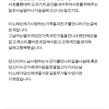
서로를
환대하고
,
자기의
공간을
내어주며
서로를
위해주는
일은
사실
얼마나
가슴
설레고
신나는
일인가요
.
이
노래는
제가
사랑하는
가족들과
친구를
만나러
가는
길에
쓴
곡입니다
.
그날
저는
떨어져
있던
가족과
친구들을
만나
오랜만에
손을
잡고
,
목소리를
바로
코앞에서
듣고
,
꼬옥
껴안을
생각에
설레고
행복했습니다
.
당신이
어느
날
사랑하는
누군가를
만나러
길을
나설
때
,
혹은
당신이
누군가에게
마음을
문을
열고
다가서는
날
이
노래가
당신에게
즐거운
길동무가
될
수
있다면
기쁘겠습니다
.