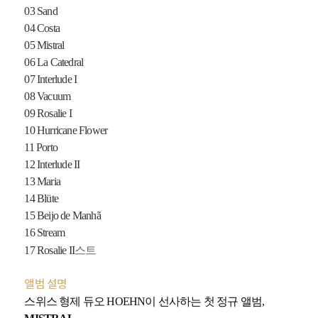
03 Sand
04 Costa
05 Mistral
06 La Catedral
07 Interlude I
08 Vacuum
09 Rosalie I
10 Hurricane Flower
11 Porto
12 Interlude II
13 Maria
14 Blüte
15 Beijo de Manhã
16 Stream
17 Rosalie II
스트
앨범 설명
스위스 형제 듀오 HOEHN이 선사하는 첫 정규 앨범,