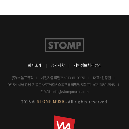
회사소개
공지사항
개인정보처리방침
(주) 스톰프뮤직
사업자등록번호 : 843-81-00051
대표 : 김정현
06154 서울 강남구 봉은사로74길 6 스톰프뮤직빌딩 5층
TEL : 02-2658-3546
E-MAIL : info@stompmusic.com
STOMP MUSIC.
2015 ©
All rights reserved.