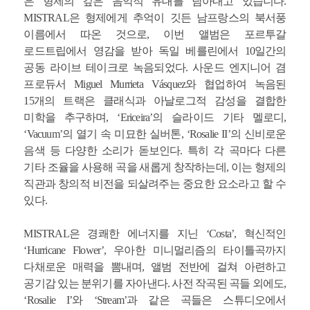
은 형제의 깊은 음악적 유대를 담아내고 있습니다.
MISTRAL은 형제에게 추억이 깃든 남프랑스의 북서풍
이름에서 따온 것으로, 이번 앨범은 포르투갈
로드트립에서 영감을 받아 독일 베를린에서 10일간의
공동 라이브 테이크로 녹음되었다. 사운드 엔지니어 겸
프로듀서 Miguel Murrieta Vásquez와 협업하여 녹음된
15개의 트랙은 클래식과 아날로그적 감성을 결합한
미학을 추구하며, ‘Ericeira’의 슬라이드 기타 멜로디,
‘Vacuum’의 열기 속 미묘한 실버톤, ‘Rosalie II’의 신비로운
음색 등 다양한 소리가 돋보인다. 특히 각 곡마다 다른
기타 조율을 사용해 곡을 새롭게 창작하는데, 이는 형제의
직관과 창의적 비전을 되살려주는 중요한 요소라고 할 수
있다.
MISTRAL은 경쾌한 에너지를 지닌 ‘Costa’, 혁신적인
‘Hurricane Flower’, 우아한 미니멀리즘의 타이틀곡까지
다채로운 매력을 뽐내며, 앨범 전반에 걸쳐 아련하고
공기감 있는 분위기를 자아낸다. 사전 작곡된 곡들 외에도,
‘Rosalie I’와 ‘Stream’과 같은 곡들은 스튜디오에서