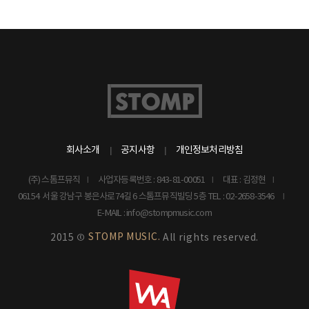
회사소개
공지사항
개인정보처리방침
(주) 스톰프뮤직
사업자등록번호 : 843-81-00051
대표 : 김정현
06154 서울 강남구 봉은사로74길 6 스톰프뮤직빌딩 5층
TEL : 02-2658-3546
E-MAIL : info@stompmusic.com
STOMP MUSIC.
2015 ©
All rights reserved.