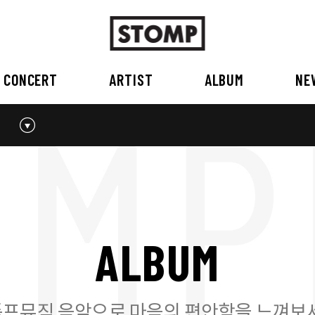
CONCERT
ARTIST
ALBUM
NE
스톰프뮤직 소개
2026
국내
BEST
공지사항
외부공연장
2025
2026
오시는 길
2023
2024
2022
2023
2020
2021
2019
2020
A
L
B
U
M
2017
2018
2016
2017
2015이전
2015
2015 이전
프뮤직 음악으로 마음의 편안함을 느껴보