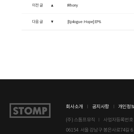
이전 글
IRhony
다음 글
[Epilogue : Hope] EP6.
회사소개
공지사항
개인정
(주) 스톰프뮤직
사업자등록번호 : 8
06154 서울 강남구 봉은사로74길 