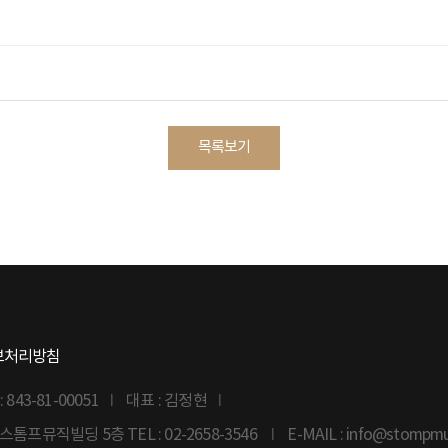
목록보기
보처리방침
43-81-00051
대표 : 김정현
6 스톰프뮤직빌딩 5층
TEL : 02-2658-3546
E-MAIL : info@stompm