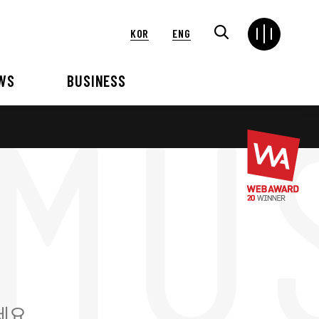
KOR
ENG
WS
BUSINESS
연혁
해외
언론보도
VIP 행사대행
2024
2025
2021
2022
2018
2019
2015
2016
세요.