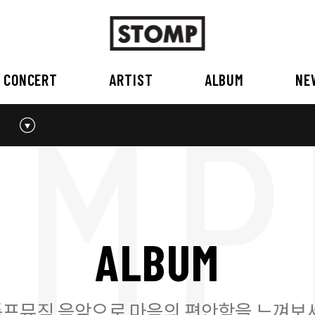
CONCERT
ARTIST
ALBUM
NE
스톰프뮤직 소개
2026
국내
BEST
공지사항
외부공연장
2025
2026
오시는 길
2023
2024
2022
2023
2020
2021
2019
2020
A
L
B
U
M
2017
2018
2016
2017
2015이전
2015
2015 이전
프뮤직 음악으로 마음의 편안함을 느껴보