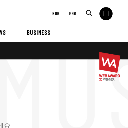
KOR
ENG
WS
BUSINESS
연혁
해외
언론보도
VIP 행사대행
2024
2025
2021
2022
2018
2019
2015
2016
세요.