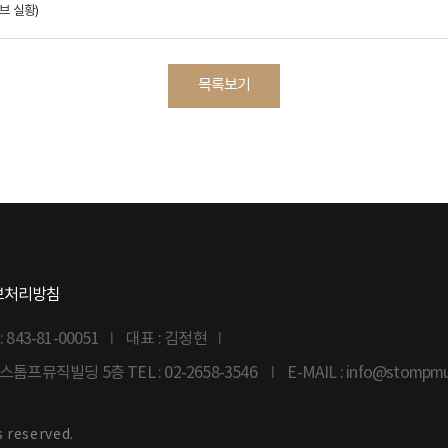
브 실황)
목록보기
보처리방침
43-81-00051
대표 : 김정현
6 스톰프뮤직빌딩 5층
TEL : 02-2658-3546
E-MAIL : info@stompm
s reserved.