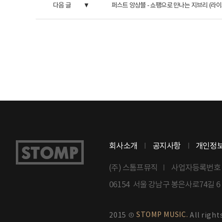
다음 글
퍼스트 앙상블 - 쇼팽으로 만나는 지브리 (라이
회사소개
공지사항
개인정
(주) 스톰프뮤직
사업자등록번호 : 8
06154 서울 강남구 봉은사로74길 
STOMP MUSIC.
2015 ©
All right