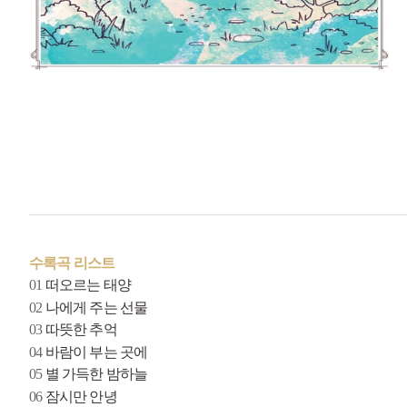
수록곡 리스트
01
떠오르는 태양
02
나에게 주는 선물
03
따뜻한 추억
04
바람이 부는 곳에
05
별 가득한 밤하늘
06
잠시만 안녕