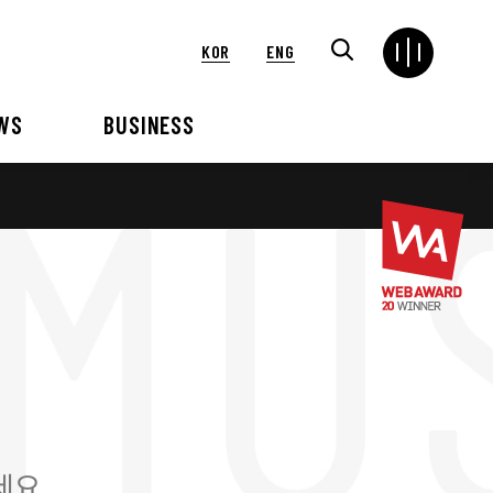
KOR
ENG
WS
BUSINESS
연혁
해외
언론보도
VIP 행사대행
2024
2025
2021
2022
2018
2019
2015
2016
세요.