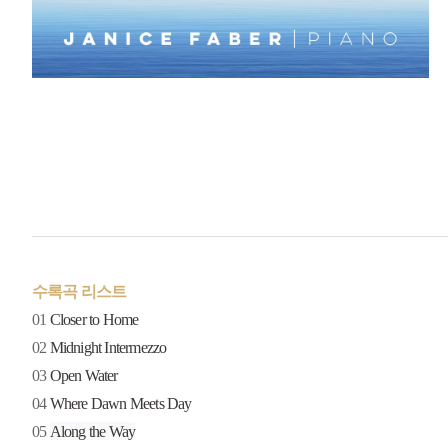
수록곡 리스트
01
Closer to Home
02
Midnight Intermezzo
03
Open Water
04
Where Dawn Meets Day
05
Along the Way