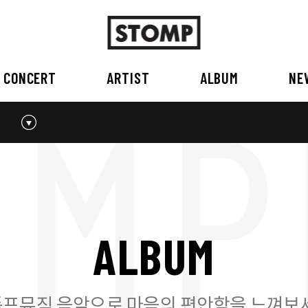
CONCERT
ARTIST
ALBUM
NE
스톰프뮤직 소개
2026
국내
BEST
공지사항
외부공연장
2025
2026
오시는 길
2023
2024
2022
2023
2020
2021
2019
2020
A
L
B
U
M
2017
2018
2016
2017
2015이전
2015
2015 이전
프뮤직 음악으로 마음의 편안함을 느껴보