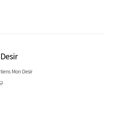
Desir
tiens Mon Desir
규