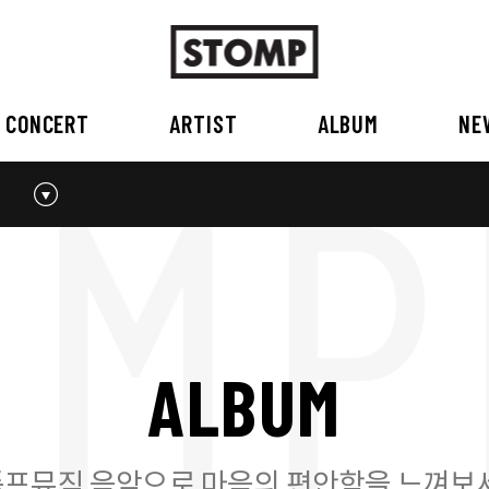
CONCERT
ARTIST
ALBUM
NE
스톰프뮤직 소개
2026
국내
BEST
공지사항
외부공연장
2025
2026
오시는 길
2023
2024
2022
2023
2020
2021
2019
2020
A
L
B
U
M
2017
2018
2016
2017
2015이전
2015
2015 이전
프뮤직 음악으로 마음의 편안함을 느껴보