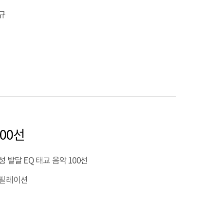
규
100선
성 발달 EQ 태교 음악 100선
필레이션