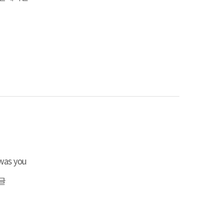
 was you
글