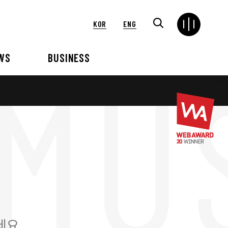
KOR
ENG
WS
BUSINESS
연혁
해외
언론보도
VIP 행사대행
2024
2025
2021
2022
2018
2019
2015
2016
세요.