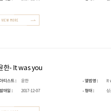
VIEW MORE
윤한- It was you
아티스트 :
윤한
앨범명 :
It
발매일 :
2017-12-07
형태 :
싱