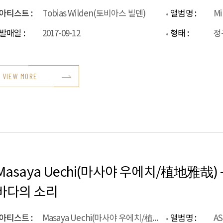
아티스트 :
Tobias Wilden(토비아스 빌덴)
앨범명 :
Mi
발매일 :
2017-09-12
형태 :
정
VIEW MORE
Masaya Uechi(마사야 우에치/植地雅哉) - 
바다의 소리
아티스트 :
Masaya Uechi(마사야 우에치/植地雅哉)
앨범명 :
A