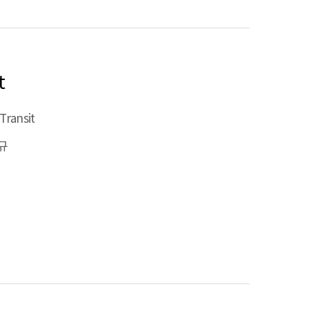
t
 Transit
규