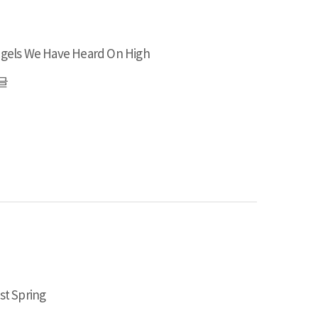
gels We Have Heard On High
글
st Spring