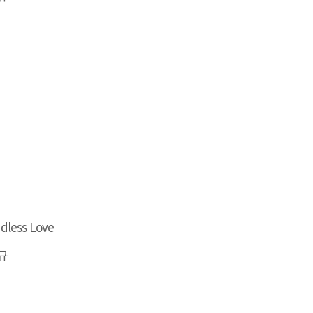
dless Love
규