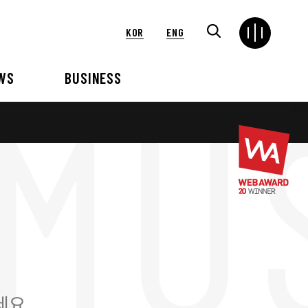
KOR
ENG
WS
BUSINESS
연혁
해외
언론보도
VIP 행사대행
2024
2025
2021
2022
2018
2019
2015
2016
세요.