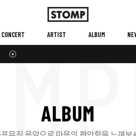
CONCERT
ARTIST
ALBUM
NE
스톰프뮤직 소개
2026
국내
BEST
공지사항
외부공연장
2025
2026
오시는 길
2023
2024
2022
2023
2020
2021
2019
2020
A
L
B
U
M
2017
2018
2016
2017
2015이전
2015
2015 이전
프뮤직 음악으로 마음의 편안함을 느껴보