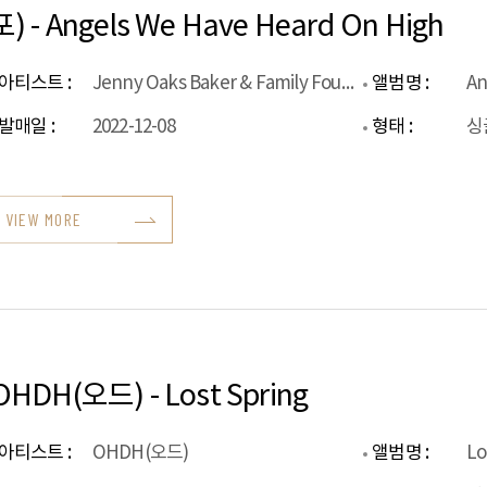
포) - Angels We Have Heard On High
아티스트 :
Jenny Oaks Baker & Family Four(재니 옥스 베이커 & 패밀리 포)
앨범명 :
An
발매일 :
2022-12-08
형태 :
싱
VIEW MORE
OHDH(오드) - Lost Spring
아티스트 :
OHDH(오드)
앨범명 :
Lo