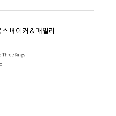
재니 옥스 베이커 & 패밀리
 Three Kings
글