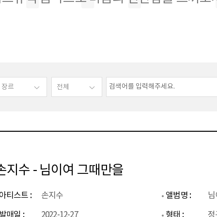
손지수 - 님이여 그때만을
아티스트 :
손지수
앨범명 :
님
발매일 :
2022-12-27
형태 :
정