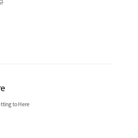
규
re
tting to Here
P