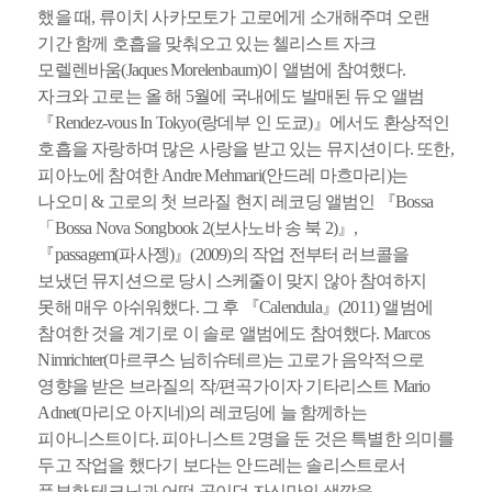
했을 때, 류이치 사카모토가 고로에게 소개해주며 오랜
기간 함께 호흡을 맞춰오고 있는 첼리스트 자크
모렐렌바움(Jaques Morelenbaum)이 앨범에 참여했다.
자크와 고로는 올 해 5월에 국내에도 발매된 듀오 앨범
『Rendez-vous In Tokyo(랑데부 인 도쿄)』에서도 환상적인
호흡을 자랑하며 많은 사랑을 받고 있는 뮤지션이다. 또한,
피아노에 참여한 Andre Mehmari(안드레 마흐마리)는
나오미 & 고로의 첫 브라질 현지 레코딩 앨범인 『Bossa
「Bossa Nova Songbook 2(보사노바 송 북 2)』,
『passagem(파사젱)』(2009)의 작업 전부터 러브콜을
보냈던 뮤지션으로 당시 스케줄이 맞지 않아 참여하지
못해 매우 아쉬워했다. 그 후 『Calendula』(2011) 앨범에
참여한 것을 계기로 이 솔로 앨범에도 참여했다. Marcos
Nimrichter(마르쿠스 님히슈테르)는 고로가 음악적으로
영향을 받은 브라질의 작/편곡가이자 기타리스트 Mario
Adnet(마리오 아지네)의 레코딩에 늘 함께하는
피아니스트이다. 피아니스트 2명을 둔 것은 특별한 의미를
두고 작업을 했다기 보다는 안드레는 솔리스트로서
풍부한 테크닉과 어떤 곡이던 자신만의 색깔을