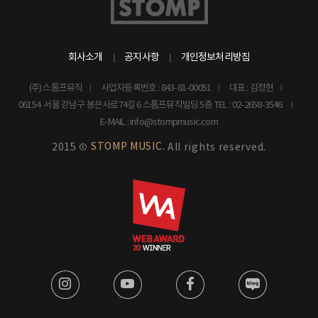
회사소개
공지사항
개인정보처리방침
(주) 스톰프뮤직
사업자등록번호 : 843-81-00051
대표 : 김정현
06154 서울 강남구 봉은사로74길 6 스톰프뮤직빌딩 5층
TEL : 02-2658-3546
E-MAIL : info@stompmusic.com
STOMP MUSIC.
2015 ©
All rights reserved.