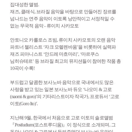
집대성한 앨범.
재즈, 클래식, 브라질 음악을 바탕으로 만들어진 장르를
넘나드는 연주 음악이 이토록 낭만적이고 서정적일 수
없는 무국적 음악 - 류이치 사카모토
안토니오 카를로스 조빔, 류이치 사카모토의 오랜 음악
파트너 첼리스트 ‘자크 모렐렌바움’을 비롯하여 실력파
재즈 피아니스트 ‘안드레 마흐마리’, ‘마르쿠스
님히슈테르’ 등 브라질 최고의 뮤지션들이 참여한 작품 총
10곡이 수록!
부드럽고 달콤한 보사노바 음악으로 국내에서도 많은
사랑을 받고 있는 일본 보사노바 듀오 ‘나오미 & 고로
(naomi & goro)’의 기타리스트이자 작곡가, 프로듀서 ‘고로
이토(Goro Ito)’.
지난해 9월, 한국에서 처음으로 고로 이토의 솔로앨범
『Postludium(포스트루디움)』이 정식으로 소개되며, 그
동안 나오미 & 고로에서 들려주었던 보사노바 음악이