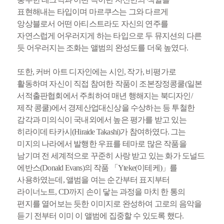
표현해내는 타입이며 마르쿠스는 그와 다르게
앙상블로서 어떤 아티스트라도 자신의 연주를
자연스럽게 어우러지게 하는 타입으로 두 뮤지션의 다른
듯 어우러지는 조화는 앨범의 완성도를 더욱 높였다.
또한, 커버 아트 디자인에는 시인, 작가, 비평가로
활동하며 자신이 직접 참여한 작품이 조본장정콩쿨(일본
서적출판협회에서 주최하여 매년 행해지는 북디자인/
제작 콩쿨)에서 경제산업대신상을 수상하는 등 투철한
감각과 미의식이 국내외에서 높은 평가를 받고 있는
히라이데 타카시(Hiraide Takashi)가 참여하였다. 그는
미지의 나라에서 발행한 우표를 테마로 많은 작품을
남기며 전 세계적으로 꾸준히 사랑 받고 있는 화가 도널드
에반스(Donald Evans)의 작품 「Yteke(이테케)」를
사용하였는데, 앨범을 여는 순간부터 표지부터
라이너노트, CD까지 손이 닿는 과정을 마치 한 통의
편지를 열어보는 듯한 이미지로 완성하여 고로의 음악을
듣기 전부터 이미 이 앨범에 집중할 수 있도록 했다.