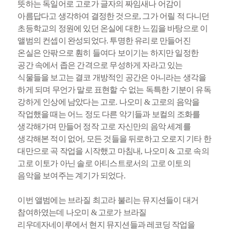
뜻하는 독일어로 고로가 글자의 짜임새나 어감이
아름답다고 생각하여 결정한 것으로, 그가 어릴 적 다니던
초등학교의 정원에 있던 온실에 대한 느낌을 바탕으로 이
앨범의 컨셉이 완성되었다. 투명한 유리로 만들어진
온실은 안팎으로 훤히 들여다 보이기는 하지만 일정한
공간 속에서 좁은 간격으로 무성하게 자라고 있는
식물들을 보고는 결코 개방적인 공간은 아니라는 생각을
하게 되며 무언가 말로 표현할 수 없는 독특한 기분이 유독
강하게 인상에 남았다는 고로. 나오미 & 고로의 음악을
작업했을 때는 어느 정도 다른 악기들과 보컬의 조화를
생각해가며 만들어 정작 고로 자신만의 음악 세계를
생각해본 적이 없어, 모든 것들을 뒤로하고 오로지 기타 한
대만으로 곡 작업을 시작했고 마침내, 나오미 & 고로 속의
고로 이토가 아닌 솔로 아티스트로서의 고로 이토의
음악을 보여주는 계기가 되었다.
이번 앨범에는 브라질 최고라 불리는 뮤지션들이 대거
참여하였는데 나오미 & 고로가 브라질
리우데자네이루에서 현지 뮤지션들과 레코딩 작업을