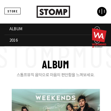
STORE
ALBUM
2016
A
L
B
U
M
스톰프뮤직 음악으로 마음의 편안함을 느껴보세요.