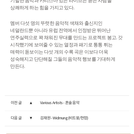
기발한 음악과 카리스마 있는 라이브는 듣는 사람을
상쾌하게 하는 힘을 가지고 있다.
멤버 다섯 명의 뚜렷한 음악적 색채와 출신지인
네덜란드뿐 아니라 유럽 전역에서 인정받은 뛰어난
연주실력으로 꽉 채워진 무대를 만드는 프로젝트 봉고. 갓
시작했기에 보여줄 수 있는 열정과 패기로 통통 튀는
매력이 돋보이는 다섯 개의 수록 곡은 이보다 더욱
성숙해지고 단단해질 그들의 음악적 행보를 기대하게
만든다.
이전 글
Various Artists - 혼술 음악
다음 글
김재원 - Widmung (비트뭉/헌정)