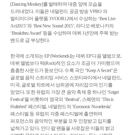
[Dancing Monkey]를 발매하며 대중 앞에 모습을
드러내었다. 이들은 네덜란드 공공 방송 VPRO 의
멀티미디어 플랫폼 3VOOR12에서 수상하는 ‘Best Live
Act2015’ 와 ‘Best New Sound 2015’, 라디오 베로니카의
‘Breakthru Award’ 등을 수상하며 데뷔 1년만에 주목 받는
밴드로 급 부상한다.
한국에 소개되는 EP [Weekends]는 데뷔 EP 다음 앨범으로,
데뷔 앨범보다 락(Rock)적인 요소가 조금 더 가미됐으며
촘촘한 사운드가 돋보인다. 수록 곡인 “Keep A Secret”은
글로벌 음악 스트리밍 서비스 스포티파이에서 네덜란드,
미국, 글로벌 차트에서 상위권에 자리잡으며 인기를
얻었다. 또한 유럽의 가장 큰 음악 축제 중 하나인 ‘Sziget
Festival’을 비롯하여 영국의 ‘Bestival’, 스웨덴의 ‘This is
Hultsfred’ 페스티벌, 네덜란드의 ‘Eurosonic Noordersla’
페스티벌 등 유럽의 각종 페스티벌에 출연하며
퍼포먼스와 음악적인 부분을 모두 인정받고 입지를
넓혀가고 있다. 인디 팝 팬들을 사로잡은 이들의 밝고