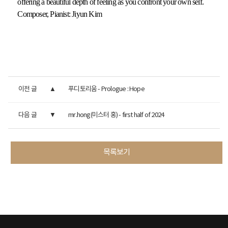
offering a beautiful depth of feeling as you confront your own self.
Composer, Pianist: Jiyun Kim
이전 글
푸디토리움 - Prologue : Hope
다음 글
mr.hong(미스터 홍) - first half of 2024
목록보기