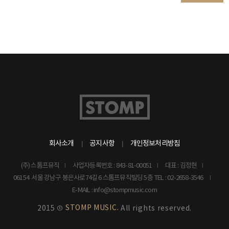
회사소개
공지사항
개인정보처리방침
(주) 스톰프뮤직
사업자등록번호 : 843-81-00051
대표 : 김정현
06154 서울 강남구 봉은사로74길 6 스톰프뮤직빌딩 5층
TEL : 02-2658-3546
E-MAIL : info@stompmusic.com
STOMP MUSIC.
2015 ©
All rights reserved.