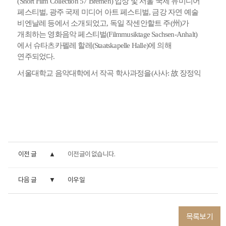
(Short Film Collection 57 Bremen)
입상
및
서울
국제
뉴미디어
페스티벌
,
광주
국제
미디어
아트
페스티벌
,
금강
자연
예술
비엔날레
등에서
소개되었고
,
독일
작센안할트
주
(
州
)
가
개최하는
영화음악
페스티벌
(Filmmusiktage Sachsen-Anhalt)
에서
슈타츠카펠레
할레
(Staatskapelle Halle)
에
의해
연주되었다
.
서울대학교
음악대학에서
작곡
학사과정을
(
사사
:
故
장정익
이전 글
이전글이 없습니다.
다음 글
이우일
목록보기