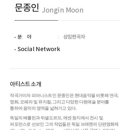
문종인
Jongin Moon
분야
상임편곡자
Social Network
아티스트 소개
작곡가이자
피아니스트인
문종인은
현대음악을
비롯해
연극
,
영화
,
오페라
및
뮤지컬
,
그리고
다양한
다원예술
분야를
통하여
음악의
영역을
넓혀가고
있다
.
독일의
베를린과
뒤셀도르프
,
에센
등지에서
전시
및
퍼포먼스로
선보인
그의
작업들은
독일
브레멘의
단편영화제