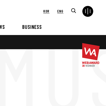
KOR
ENG
WS
BUSINESS
연혁
해외
언론보도
VIP 행사대행
2024
2025
2021
2022
2018
2019
2015
2016