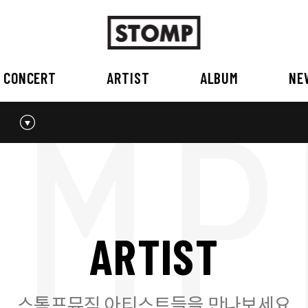
CONCERT
ARTIST
ALBUM
NE
스톰프뮤직 소개
2026
국내
BEST
공지사항
외부공연장
2025
2026
오시는 길
2023
2024
2022
2023
2020
2021
2019
2020
A
R
T
I
S
T
2017
2018
2016
2017
2015이전
2015
2015 이전
스톰프뮤직 아티스트들을 만나보세요