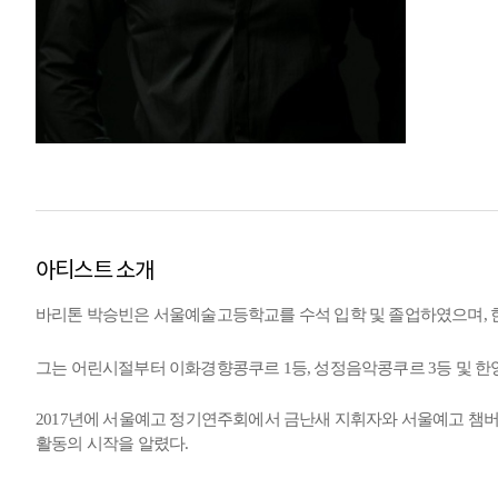
아티스트 소개
바리톤 박승빈은 서울예술고등학교를 수석 입학 및 졸업하였으며,
그는 어린시절부터 이화경향콩쿠르 1등, 성정음악콩쿠르 3등 및 
2017년에 서울예고 정기연주회에서 금난새 지휘자와 서울예고 챔버
활동의 시작을 알렸다.