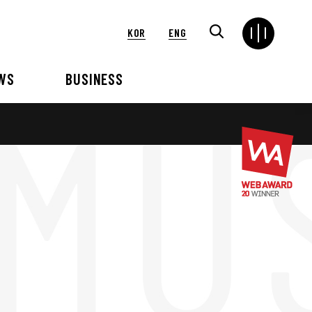
KOR
ENG
WS
BUSINESS
연혁
해외
언론보도
VIP 행사대행
2024
2025
2021
2022
2018
2019
2015
2016