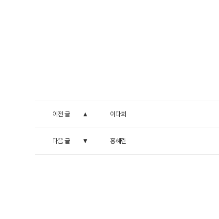
이전 글
이다희
다음 글
홍혜란