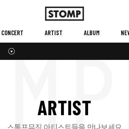
CONCERT
ARTIST
ALBUM
NE
스톰프뮤직 소개
2026
국내
BEST
공지사항
외부공연장
2025
2026
오시는 길
2023
2024
2022
2023
2020
2021
2019
2020
A
R
T
I
S
T
2017
2018
2016
2017
2015이전
2015
2015 이전
스톰프뮤직 아티스트들을 만나보세요