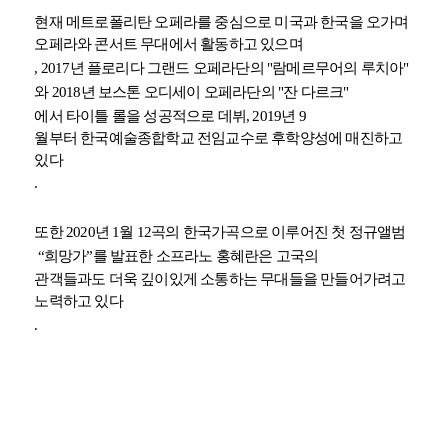
현재 메트로폴리탄 오페라를 중심으로 미국과 한국을 오가며
오페라와 콘서트 무대에서 활동하고 있으며
, 2017
년 플로리다 그랜드 오페라단의
"
람메르무어의 루치아
"
와
2018
년 보스톤 오디세이 오페라단의
"
잔 다르크
"
에서 타이틀 롤을 성공적으로 데뷔
, 2019
년
9
월부터 한국예술종합학교 전임교수로 후학양성에 매진하고
있다
.
또한
2020
년
1
월
12
곡의 한국가곡으로 이루어진 첫 정규앨범
“
희망가
”
를 발표한 소프라노 홍혜란은 고국의
관객들과도 더욱 깊이있게 소통하는 무대들을 만들어가려고
노력하고 있다
.