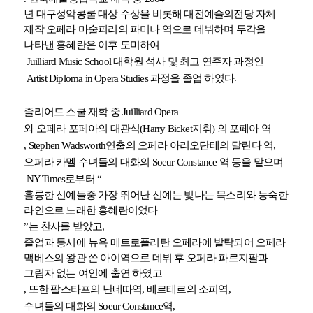
년 대구성악콩쿨 대상 수상을 비롯해 대전예술의전당 자체
제작 오페라 마술피리의 파미나 역으로 데뷔하며 두각을
나타낸 홍혜란은 이후 도미하여
Juilliard Music School
대학원 석사 및 최고 연주자 과정인
.
Artist Diploma in Opera Studies
과정을 졸업 하였다
줄리어드 스쿨 재학 중
Juilliard Opera
와 오페라 포페아의 대관식
(Harry Bicket
지휘
)
의 포페아 역
, Stephen Wadsworth
연출의 오페라 아리오단테의 달린다 역
,
오페라 카멜 수녀들의 대화의
Soeur Constance
역 등을 맡으며
NY Times
로부터
“
훌륭한 신예들중 가장 뛰어난 신예는 빛나는 목소리와 능숙한
라인으로 노래한 홍혜란이었다
”
는 찬사를 받았고
,
졸업과 동시에 뉴욕 메트로폴리탄 오페라에 발탁되어 오페라
맥베스의 왕관 쓴 아이역으로 데뷔 후 오페라 파르지팔과
그림자 없는 여인에 출연 하였고
,
또한 팔스타프의 난네따역
,
베르테르의 소피역
,
수녀들의 대화의
Soeur Constance
역
,