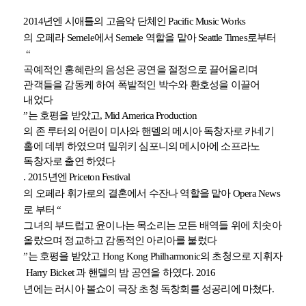
2014
년엔 시애틀의 고음악 단체인
Pacific Music Works
의 오페라
Semele
에서
Semele
역할을 맡아
Seattle Times
로부터
“
곡예적인 홍혜란의 음성은 공연을 절정으로 끌어올리며
관객들을 감동케 하여 폭발적인 박수와 환호성을 이끌어
내었다
”
는 호평을 받았고
, Mid America Production
의 존 루터의 어린이 미사와 핸델의 메시아 독창자로 카네기
홀에 데뷔 하였으며 밀위키 심포니의 메시아에 소프라노
독창자로 출연 하였다
. 2015
년엔
Priceton Festival
의 오페라 휘가로의 결혼에서 수잔나 역할을 맡아
Opera News
로 부터
“
그녀의 부드럽고 윤이나는 목소리는 모든 배역들 위에 치솟아
올랐으며 정교하고 감동적인 아리아를 불렀다
”
는 호평을 받았고
Hong Kong Philharmonic
의 초청으로 지휘자
Harry Bicket
과 핸델의 밤 공연을 하였다
. 2016
.
년에는 러시아 볼쇼이 극장 초청 독창회를 성공리에 마쳤다