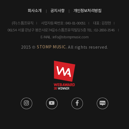
회사소개
공지사항
개인정보처리방침
(주) 스톰프뮤직
사업자등록번호 : 843-81-00051
대표 : 김정현
06154 서울 강남구 봉은사로74길 6 스톰프뮤직빌딩 5층
TEL : 02-2658-3546
E-MAIL : info@stompmusic.com
STOMP MUSIC.
2015 ©
All rights reserved.