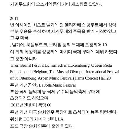
.
가면무도회의 오스카역등의 커버 캐스팅을 맡았다
2011
년 아시아인 최초로 벨기에 퀸 엘리자베스 콩쿠르에서 성악
부분 우승을 수상 하며 세계무대의 주목을 받기 시작하였고
그 후 미국
,
벨기에
,
룩셈부르크
,
브라질 등의 무대에 초청되어
10
여 회의 독창회를 성공리에 마치며 국제 무대에 데뷔 하였다
.
그 뿐만 아니라
International Festival Echternach in Luxembourg, Queen Paola
Foundation in Belgium, The Musical Olympus International Festival
of St. Petersburg, Aspen Music Festival (Harris Concert Hall 20
주년 기념공연
), La Jolla Music Festival,
부산 국제 음악제 등 국제 유수의 음악축제 무대에
초청되기도 하였으며
2013
년엔 한미 동맹
60
주년 기념 미국 순회연주 독창자로 초청되어 뉴욕 링컨센터
,
워싱턴
DC
의 케네디 센터
, LA
.
포드 극장 순회 연주에 출연 하였다