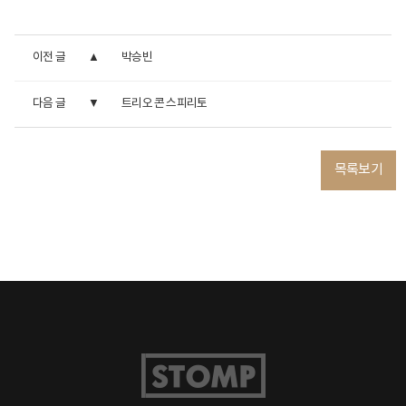
이전 글
박승빈
다음 글
트리오 콘 스피리토
목록보기