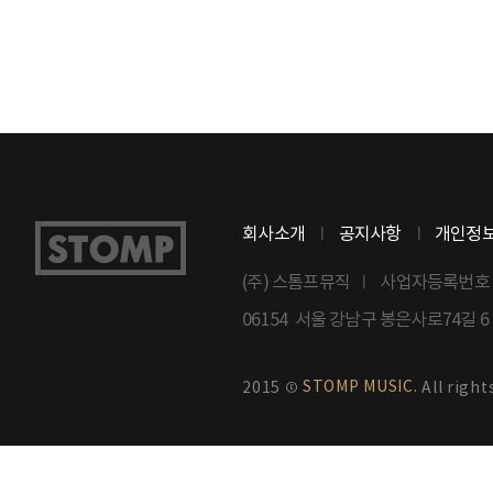
회사소개
공지사항
개인정
(주) 스톰프뮤직
사업자등록번호 : 8
06154 서울 강남구 봉은사로74길 
STOMP MUSIC.
2015 ©
All right