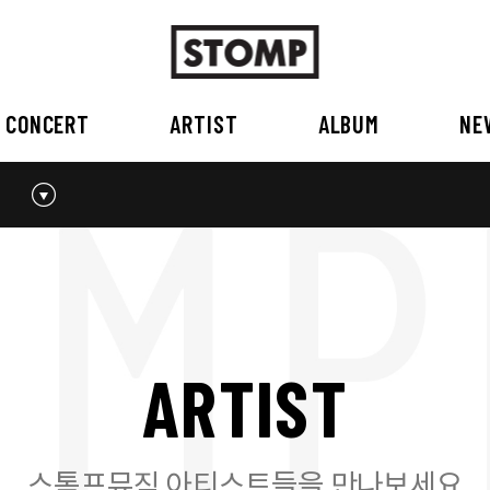
CONCERT
ARTIST
ALBUM
NE
스톰프뮤직 소개
2026
국내
BEST
공지사항
외부공연장
2025
2026
오시는 길
2023
2024
2022
2023
2020
2021
2019
2020
A
R
T
I
S
T
2017
2018
2016
2017
2015이전
2015
2015 이전
스톰프뮤직 아티스트들을 만나보세요