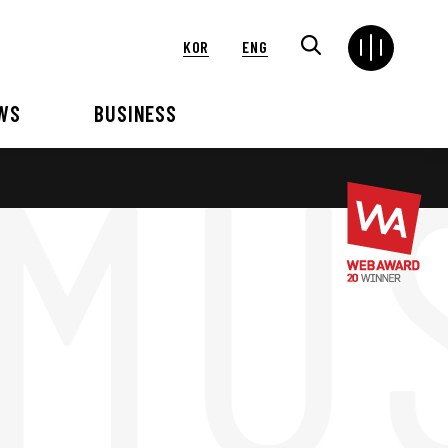
KOR
ENG
WS
BUSINESS
연혁
해외
언론보도
VIP 행사대행
2024
2025
2021
2022
2018
2019
2015
2016