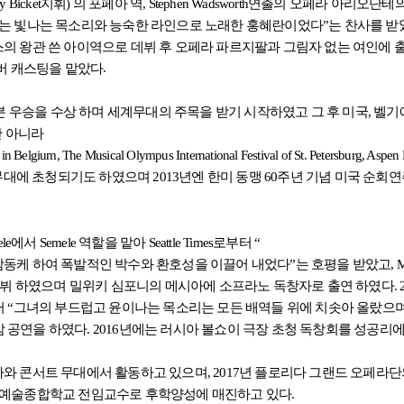
y Bicket
지휘
)
의 포페아 역
, Stephen Wadsworth
연출의 오페라 아리오단테의
예는 빛나는 목소리와 능숙한 라인으로 노래한 홍혜란이었다
”
는 찬사를 받
의 왕관 쓴 아이역으로 데뷔 후 오페라 파르지팔과 그림자 없는 여인에 
.
버 캐스팅을 맡았다
 우승을 수상 하며 세계무대의 주목을 받기 시작하였고 그 후 미국
,
벨기
만 아니라
n Belgium, The Musical Olympus International Festival of St. Petersburg, Aspen 
 무대에 초청되기도 하였으며
2013
년엔 한미 동맹
60
주년 기념 미국 순회
le
에서
Semele
역할을 맡아
Seattle Times
로부터
“
감동케 하여 폭발적인 박수와 환호성을 이끌어 내었다
”
는 호평을 받았고
, 
데뷔 하였으며 밀위키 심포니의 메시아에 소프라노 독창자로 출연 하였다
.
터
“
그녀의 부드럽고 윤이나는 목소리는 모든 배역들 위에 치솟아 올랐으
밤 공연을 하였다
. 2016
년에는 러시아 볼쇼이 극장 초청 독창회를 성공리에
라와 콘서트 무대에서 활동하고 있으며
, 2017
년 플로리다 그랜드 오페라단
.
예술종합학교 전임교수로 후학양성에 매진하고 있다