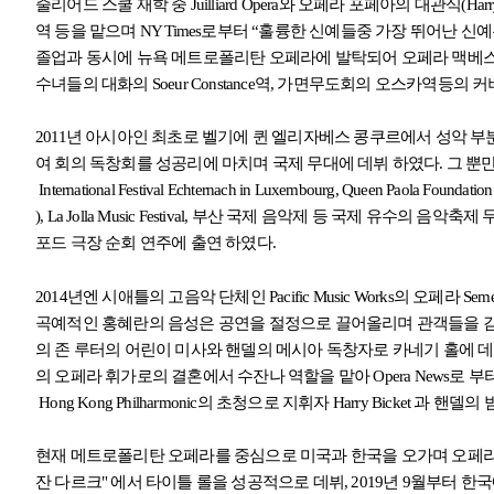
줄리어드 스쿨 재학 중
Juilliard Opera
와 오페라 포페아의 대관식
(Harr
역 등을 맡으며
NY Times
로부터
“
훌륭한 신예들중 가장 뛰어난 신
졸업과 동시에 뉴욕 메트로폴리탄 오페라에 발탁되어 오페라 맥베스
수녀들의 대화의
Soeur Constance
역
,
가면무도회의 오스카역등의 커
2011
년 아시아인 최초로 벨기에 퀸 엘리자베스 콩쿠르에서 성악 부분
여 회의 독창회를 성공리에 마치며 국제 무대에 데뷔 하였다
.
그 뿐
International Festival Echternach in Luxembourg, Queen Paola Foundation i
), La Jolla Music Festival,
부산 국제 음악제 등 국제 유수의 음악축제
.
포드 극장 순회 연주에 출연 하였다
2014
년엔 시애틀의 고음악 단체인
Pacific Music Works
의 오페라
Seme
곡예적인 홍혜란의 음성은 공연을 절정으로 끌어올리며 관객들을 
의 존 루터의 어린이 미사와 핸델의 메시아 독창자로 카네기 홀에 
의 오페라 휘가로의 결혼에서 수잔나 역할을 맡아
Opera News
로 부
Hong Kong Philharmonic
의 초청으로 지휘자
Harry Bicket
과 핸델의 
현재 메트로폴리탄 오페라를 중심으로 미국과 한국을 오가며 오페
잔 다르크
"
에서 타이틀 롤을 성공적으로 데뷔
, 2019
년
9
월부터 한국