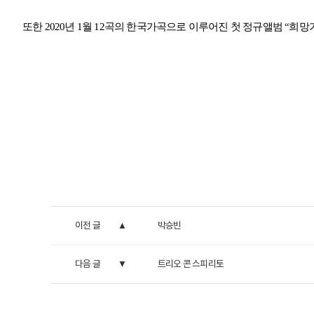
또한
2020
년
1
월
12
곡의 한국가곡으로 이루어진 첫 정규앨범
“
희망
이전 글
박승빈
다음 글
트리오 콘 스피리토