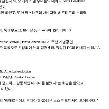
 달린다 역
,
오페라 카멜 수녀들의 대화의
Soeur Constance
았고
,
출연 하였고
,
또한 팔스타프의 난네따역
,
베르테르의 소피역
,
에
,
룩셈부르크
,
브라질 등의 무대에 초청되어
10
Music Festival (Harris Concert Hall 20
주년 기념공연
연주 독창자로 초청되어 뉴욕 링컨센터
,
워싱턴
DC
의 케네디 센터
, LA
Mid America Production
 2015
년엔
Priceton Festival
며 정교하고 감동적인 아리아를 불렀다
”
는 호평을 받았고
.
 마쳤다
의
"
람메르무어의 루치아
"
와
2018
년 보스톤 오디세이 오페라단의
"