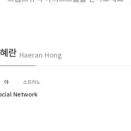
혜란
Haeran Hong
분야
소프라노
ocial Network