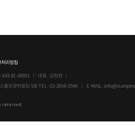
보처리방침
43-81-00051
대표 : 김정현
6 스톰프뮤직빌딩 5층
TEL : 02-2658-3546
E-MAIL : info@stompm
s reserved.