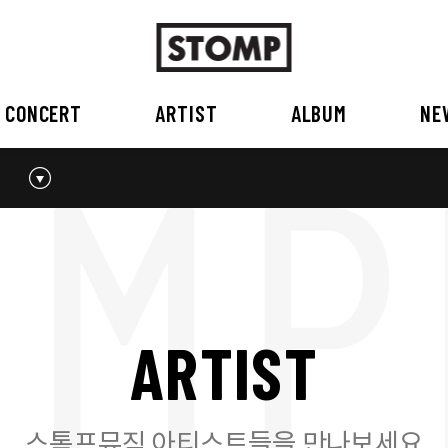
CONCERT
ARTIST
ALBUM
NE
스톰프뮤직 소개
2026
국내
BEST
공지사항
외부공연장
2025
2026
오시는 길
2023
2024
2022
2023
2020
2021
2019
2020
A
R
T
I
S
T
2017
2018
2016
2017
2015이전
2015
2015 이전
스톰프뮤직 아티스트들을 만나보세요