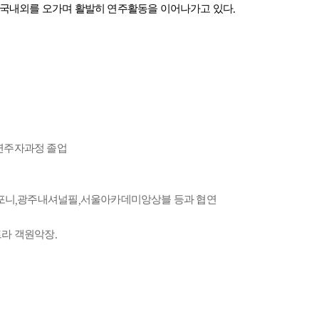
 국내외를 오가며 활발히 연주활동을 이어나가고 있다
.
연주자과정 졸업
포니
광주내셔널필
서울아카데미앙상블 등과 협연
,
,
라 객원악장
.