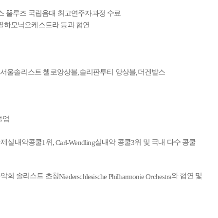
스 뚤루즈 국립음대 최고연주자과정 수료
필하모닉오케스트라 등과 협연
서울솔리스트 첼로앙상블
솔리판투티 앙상블
더겐발스
,
,
졸업
국제실내악콩쿨
위
실내악 콩쿨
위 및 국내 다수 콩쿨
1
, Carl-Wendling
3
음악회 솔리스트 초청
와 협연 및
Niederschlesische Philharmonie Orchestra