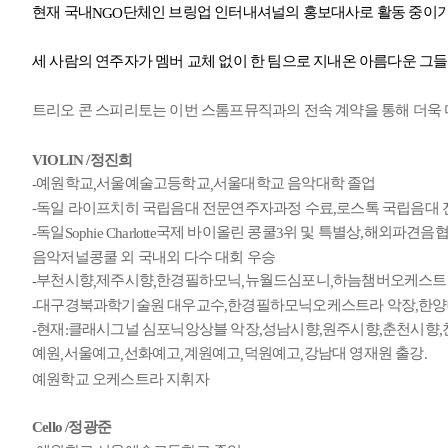
현재 국내
단체인 브링업 인터내셔널의 홍보대사로 활동 중이기
NGO
세 사람의 연주자가 멤버 교체 없이 한 팀으로 지내온 아름다운 그
트리오 콘 스피리토는 이번 스톰프뮤직과의 전속 계약을 통해 더욱
VIOLIN /
정진희
예원학교
서울예술고등학교
서울대학교 음악대학 졸업
-
,
,
독일 라이프치히 국립음대 전문연주자과정 수료
로스톡 국립음대
-
,
독일
국제 바이올린 콩쿨
위 및 특별상
해외파견음
-
Sophie Charlotte
3
,
음악저널콩쿨 외 국내외 다수 대회 우승
부천시향
제주시향
한경필하모닉
뉴월드심포니
하늠챔버오케스트
-
,
,
,
,
대구경북과학기술원 대우교수
한경필하모닉오케스트라 악장
한양
-
,
,
현재
클래시그널 심포닉앙상블 악장
성남시향
원주시향
춘천시향
-
:
,
,
,
,
예원
서울예고
선화예고
계원예고
덕원예고
강남대 영재원 출강
.
,
,
,
,
,
예원학교 오케스트라 지휘자
Cello /
정광준