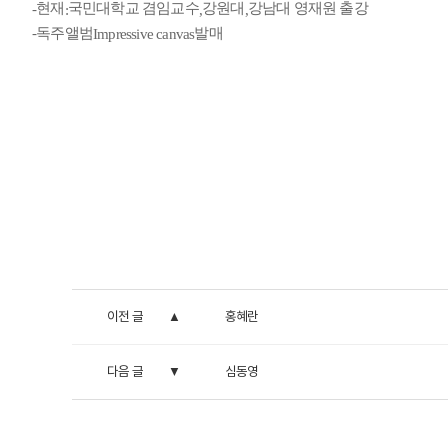
현재
국민대학교 겸임교수
강원대
강남대 영재원 출강
-
:
,
,
독주앨범
발매
-
Impressive canvas
이전 글
홍혜란
다음 글
심동영