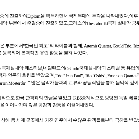
결승에 진출하여
을 획득하면서 국제무대에 두각을 나타내었다
이후
Diplom
.
실내악 부문에서 준결승에 진출하였고
그리스의
국제 실내악 콩
,
Thessaloniki
많은 부분에서
한국인 최초
의 타이틀과 함께
"
"
, Artemis Quartet, Gould Trio, Isi
 등록되어 본격적인 유럽 활동을 펼쳐 나갔다
.
국제실내악 페스티벌
네덜란드의
국제실내악 페스티벌 등 유럽의
rt
,
Orlando
객과 언론의 호평을 받았으며
, Trio "Jean Paul", Trio "Osiris", Emerson Quartet
등 수많은 음악가들과의 교류와 공동작업을 통해 음악적 깊이
rten Mostert
시작으로 한국 관객과의 만남을 열었고
중계석으로 방영된 독일 베를
, KBS
남을 이어나가며 깊은 공감과 감동을 이끌어내었다
.
 상해 등 세계 곳곳에서 가진 연주에서 수많은 관객들로부터 극찬을 받