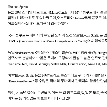
Trio con Spirito
는
년 스페인 바르셀로나
국제 음악 콩쿠르에서 준
2009
Maria Canals
함께
위없는
위로 우승하였으며
오스트리아
국제 콩쿠르 
1
2
,
Brahms
아트실비아 실내악 오디션에 입상하였다
.
국제 콩쿠르 무대에서의 부단한 노력과 도전으로
는 
Trio con Spirito
소속 앙상블로
, EMCY (European Union of Music Competitions for Youth)
독일
국제실내악 페스티벌
독일
방송 출연
Niedersachsen
(
WDR
), Stuttga
연주자로 선발되어 수많은 무대에 초청되어 완성도 높은 연주로 관
Sven ame Tepl, David Geringas, Stefan Metz, Gunar Larson, Anke Dill, Maa
이후
는
년
트리오 콘스피리토 귀국 리사이틀
을 
Trio con Spirito
2014
"
"
등 수많은 국내외 무대에서 관객과의 활발한 만
"Bruecken-Konzert"
특히
년 결성
주년을 맞이해 독일 함부르크
킬
일본 도쿄
중국
, 2018
10
,
,
,
마치는 등 거침없는 행보를 이어나가고 있다
.