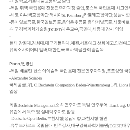
예원학교
서울예술고등학교 졸업
-
,
독일 뤼벡 국립음대 전문연주자과정 졸업
로스톡 국립음대 최고연
-
,
체코 야나첵교향악단
러시아
카펠레교향악단
성남시향
-
,
St. Petersburg
,
동아일보콩쿨
한국일보콩쿨
음악춘추콩쿨
음악저널콩쿨
서울바로
-
,
,
,
,
대구경북과학기술원
대우교수
국민대
세종대 강사 역임
-
(DGIST)
,
,
-
현재
강원대
경희대
대구가톨릭대
예원
서울예고
선화예고
인천예
:
,
,
,
,
,
,
뮤직소사이어티 멤버
대한민국 역사박물관 예술감독
,
Piano /
진영선
독일 베를린 한스 아이슬러 국립음대 전문연주자과정
트로싱엔 국
-
,
- Alexandre Scriabin
국제콩쿨
위
위
1
, C. Bechstein Competition Baden-Wuerttemberg 1
, Lions
입상
-
독일
소속 연주자로 독일 연주투어
Bechstein Management
, Hamburg, U
유럽에서 독주 및 실내악주자로 활동
부천시향
성남시향
과천시향 협연
- Deutsche Oper Berlin,
,
,
슈투트가르트 국립음대 반주강사
대구경북과학기술원
대
-
,
(DGIST)