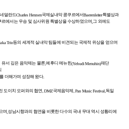
 네덜란드
국제실내악 콩쿠르에서
특별상과
Charles Hennen
Baerenleiter
쿠르에서는 우승 및 심사위원 특별상을 수상하였으며
그 외에도
,
등의 세계적 실내악 팀들에 비견되는 국제적 위상을 얻으며
zaka Trio
 유서 깊은 음악제는 물론
예후디 메뉴힌
재단
,
(Yehudi Menuhin)
의
를 더해가며 성장해 왔다
.
린 도이치 오퍼와의 협연
국제음악제
독일
, DMZ
, Pan Music Festival,
았으며
성남시향과의 협연을 비롯한 다수의 국내 무대 역시 성황리에
,