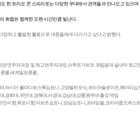
도 한 트리오 콘 스피리토는 다양한 무대에서 관객들과 만나오고 있으며
들의 화합은 함께한 오랜 시간만큼 빛난다
.
 다양하고 활발한 활동으로 대중들에게 다가가고 싶다고 밝혔다
.
 전문연주자과정 및 최고연주자과정
슈투트가르트 국립음대 실내악 최고
,
협콩쿨
세계일보콩쿨
,
,
라
러시아 블라디보스톡심포니
고양필하모닉
코리아솔로이츠
헤이리심
,
,
,
,
대
경희대
국민대
경북대
서경대
강남대
강릉원주대 출강 역임
,
,
,
,
,
,
천안시향
목포시향
아르츠심포니
강남심포니
프라임필
코리아쿱오케스트
,
,
,
,
,