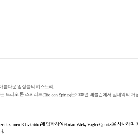
 아름다운 앙상블의 히스토리
.
는 트리오 콘 스피리토
는
2008
년 베를린에서 실내악의 거
(Trio con Spirito)
에 입학하여
을 사사하며 
zertexamen-Klaviertrio)
Florian Wiek, Vogler Quartet
다
.