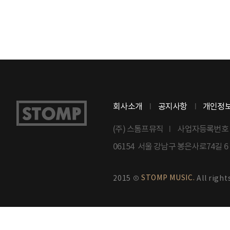
회사소개
공지사항
개인정
(주) 스톰프뮤직
사업자등록번호 : 8
06154 서울 강남구 봉은사로74길 
STOMP MUSIC.
2015 ©
All right