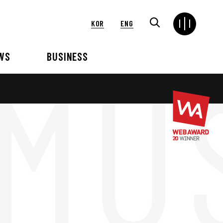
KOR
ENG
WS
BUSINESS
연혁
해외
언론보도
VIP 행사대행
2024
2025
2021
2022
2018
2019
2015
2016