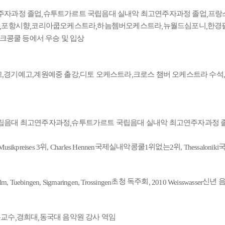
주자과정 졸업
슈투트가르트 국립음대 실내악 최고연주자과정 졸업
프랑
,
,
포항시향
코리아쿱오케스트라
하늠쳄버오케스트라
뉴월드심포니
한경
,
,
,
,
,
크콩쿨 등에서 우승 및 입상
고
경기예고
계원예중 출강
디토 오케스트라
크로스 챔버 오케스트라 수석
,
,
,
,
,
립음대 최고연주자과정
슈투트가르트 국립음대 실내악 최고연주자과정 
,
위
국제실내악콩쿨
위없는
위
 Musikpreises 3
, Charles Hennen
1
2
, Thessaloniki
초청 독주회
신년 
lm, Tuebingen, Sigmaringen, Trossingen
, 2010 Weisswasser
우교수
경희대
동국대 음악원 강사 역임
,
,