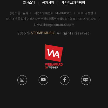
회사소개
공지사항
개인정보처리방침
(주) 스톰프뮤직
사업자등록번호 : 843-81-00051
대표 : 김정현
06154 서울 강남구 봉은사로74길 6 스톰프뮤직빌딩 5층
TEL : 02-2658-3546
E-MAIL : info@stompmusic.com
STOMP MUSIC.
2015 ©
All rights reserved.