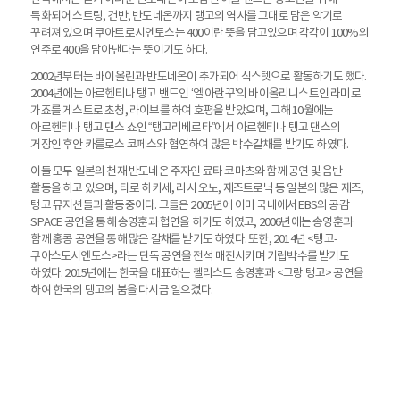
특화되어 스트링, 건반, 반도네온까지 탱고의 역사를 그대로 담은 악기로
꾸려져 있으며 쿠아트로시엔토스는 400이란 뜻을 담고있으며 각각이 100%의
연주로 400을 담아낸다는 뜻이기도 하다.
2002년부터는 바이올린과 반도네온이 추가되어 식스텟으로 활동하기도 했다.
2004년에는 아르헨티나 탱고 밴드인 ‘엘 아란꾸’의 바이올리니스트인 라미로
가죠를 게스트로 초청, 라이브를 하여 호평을 받았으며, 그해 10월에는
아르헨티나 탱고 댄스 쇼인 “탱고리베르타”에서 아르헨티나 탱고 댄스의
거장인 후안 카를로스 코페스와 협연하여 많은 박수갈채를 받기도 하였다.
이들 모두 일본의 천재 반도네온 주자인 료타 코마츠와 함께 공연 및 음반
활동을 하고 있으며, 타로 하카세, 리사 오노, 재즈트로닉 등 일본의 많은 재즈,
탱고 뮤지션들과 활동중이다. 그들은 2005년에 이미 국내에서 EBS의 공감
SPACE 공연을 통해 송영훈과 협연을 하기도 하였고, 2006년에는 송영훈과
함께 홍콩 공연을 통해 많은 갈채를 받기도 하였다. 또한, 2014년 <탱고-
쿠아스토시엔토스>라는 단독 공연을 전석 매진시키며 기립박수를 받기도
하였다. 2015년에는 한국을 대표하는 첼리스트 송영훈과 <그랑 탱고> 공연을
하여 한국의 탱고의 붐을 다시금 일으켰다.