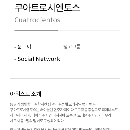
쿠아트로시엔토스
Cuatrocientos
분야
탱고그룹
Social Network
아티스트 소개
동양의 섬세함과 결합시킨 탱고의 결정체 오리지널 탱고 밴드
쿠아트로시엔토스는 바이올린 연주자 아이다 모모코를 중심으로 피아니스트
하야시 마사키, 베이스 주자인 니시지마 토루, 반도네온 주자인 기타무라
사토시 등 4명의 멤버로 구성되어 있다.
한국에서는 듣기 어려운 반도네온이 포함된 이들 밴드는 탱고만을 위해