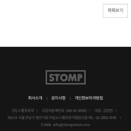
목록보기
회사소개
공지사항
개인정보처리방침
(주) 스톰프뮤직
사업자등록번호 : 843-81-00051
대표 : 김정현
06154 서울 강남구 봉은사로74길 6 스톰프뮤직빌딩 5층
TEL : 02-2658-3546
E-MAIL : info@stompmusic.com