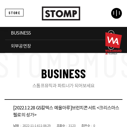
STORE
BUSINESS
외부공연장
B
U
S
I
N
E
S
S
스톰프뮤직과 파트너가 되어보세요
[2022.12.28 GS칼텍스 예울마루]브런치콘서트 <크리스마스
첼로의 성가>
날짜
2022-11-14 11:06:29
조회수
3123
추천수
0