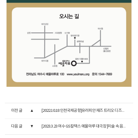
이전 글
[2022.10.18 인천국제공항]유러피안 재즈 트리오 디즈니VS지브...
다음 글
[2023.3.23 여수 GS칼텍스 예울마루 대극장 ]미술 속 음악 이야...