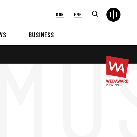
KOR
ENG
WS
BUSINESS
연혁
해외
언론보도
VIP 행사대행
2024
2025
2021
2022
2018
2019
2015
2016