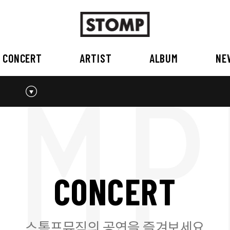
CONCERT
ARTIST
ALBUM
NE
스톰프뮤직 소개
2026
국내
BEST
공지사항
외부공연장
2025
2026
오시는 길
2023
2024
2022
2023
2020
2021
2019
2020
C
O
N
C
E
R
T
2017
2018
2016
2017
2015이전
2015
2015 이전
스톰프뮤직의 공연을 즐겨보세요