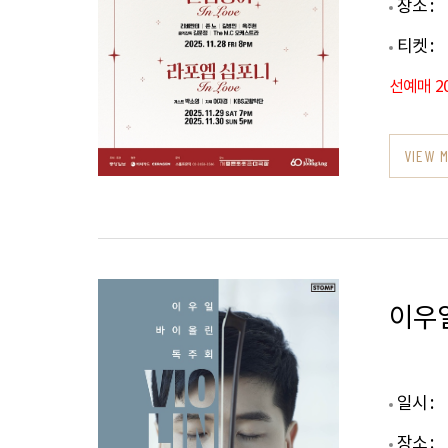
장소 :
티켓 :
선예매 20
VIEW 
이우
일시 :
장소 :