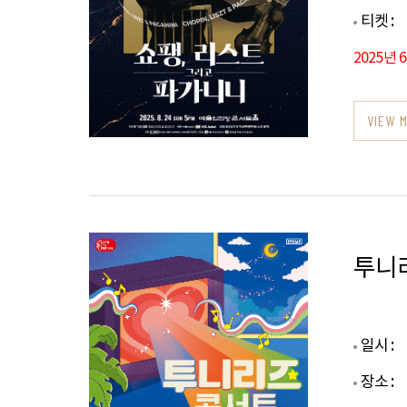
티켓 :
2025년 
VIEW 
투니
일시 :
장소 :