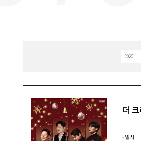
더 크
일시 :