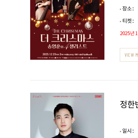
장소 :
티켓 :
2025년 
VIEW 
정한
일시 :