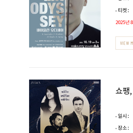
티켓 :
2025년 
VIEW 
쇼팽,
일시 :
장소 :