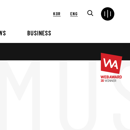
KOR
ENG
WS
BUSINESS
연혁
해외
언론보도
VIP 행사대행
2024
2025
2021
2022
2018
2019
2015
2016