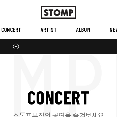
CONCERT
ARTIST
ALBUM
NE
스톰프뮤직 소개
2026
국내
BEST
공지사항
외부공연장
2025
2026
오시는 길
2023
2024
2022
2023
2020
2021
2019
2020
C
O
N
C
E
R
T
2017
2018
2016
2017
2015이전
2015
2015 이전
스톰프뮤직의 공연을 즐겨보세요