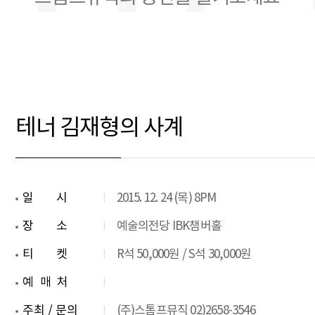
테너 김재형의 사계
일시
2015. 12. 24 (목) 8PM
장소
예술의전당 IBK챔버홀
티켓
R석 50,000원 / S석 30,000원
예매처
주최 / 문의
(주)스톰프뮤직 02)2658-3546