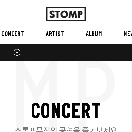
CONCERT
ARTIST
ALBUM
NE
스톰프뮤직 소개
2026
국내
BEST
공지사항
외부공연장
2025
2026
오시는 길
2023
2024
2022
2023
2020
2021
2019
2020
C
O
N
C
E
R
T
2017
2018
2016
2017
2015이전
2015
2015 이전
스톰프뮤직의 공연을 즐겨보세요