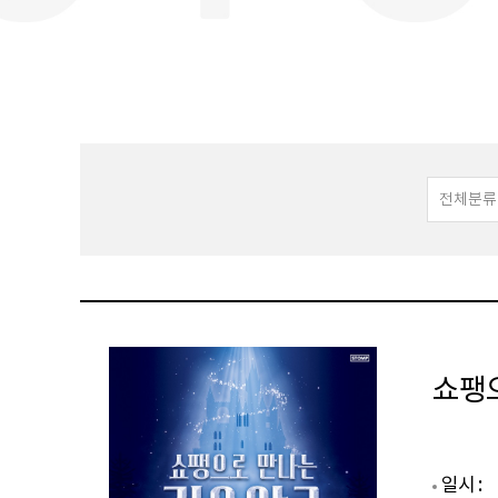
쇼팽
일시 :