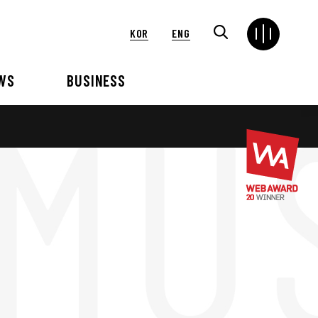
KOR
ENG
WS
BUSINESS
연혁
해외
언론보도
VIP 행사대행
2024
2025
2021
2022
2018
2019
2015
2016