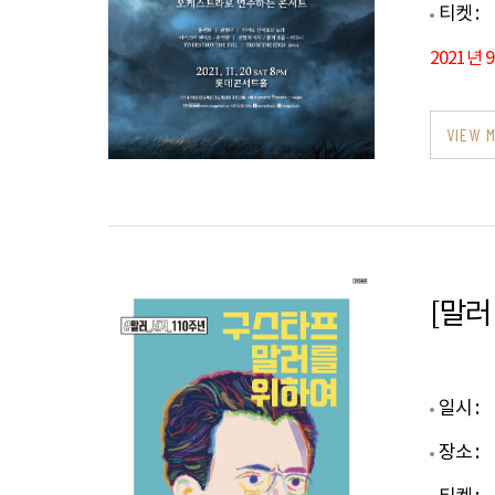
티켓 :
2021년 
VIEW 
[말러
일시 :
장소 :