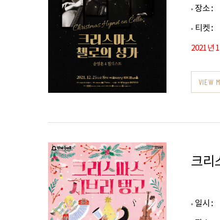
장소 :
티켓 :
2021년 
VIEW 
크리
일시 :