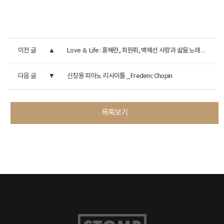
이전 글
Love ＆ Life : 홍혜란, 최원휘, 백혜선 사랑과 삶을 노래하다
다음 글
신창용 피아노 리사이틀 _ Frederic Chopin
목록보기