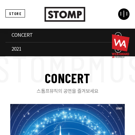
STORE
CONCERT
2021
C
O
N
C
E
R
T
스톰프뮤직의 공연을 즐겨보세요