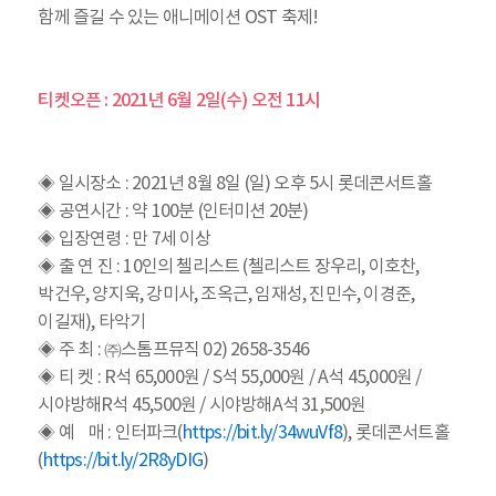
함께 즐길 수 있는 애니메이션 OST 축제!
티켓오픈 : 2021년 6월 2일(수) 오전 11시
◈ 일시장소 : 2021년 8월 8일 (일) 오후 5시 롯데콘서트홀
◈ 공연시간 : 약 100분 (인터미션 20분)
◈ 입장연령 : 만 7세 이상
◈ 출 연 진 : 10인의 첼리스트 (첼리스트 장우리, 이호찬,
박건우, 양지욱, 강미사, 조옥근, 임재성, 진민수, 이경준,
이길재), 타악기
◈ 주 최 : ㈜스톰프뮤직 02) 2658-3546
◈ 티 켓 : R석 65,000원 / S석 55,000원 / A석 45,000원 /
시야방해R석 45,500원 / 시야방해A석 31,500원
◈ 예 매 : 인터파크(
https://bit.ly/34wuVf8
), 롯데콘서트홀
(
https://bit.ly/2R8yDIG
)