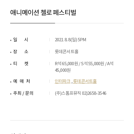
애니메이션 첼로 페스티벌
일시
2021. 8. 8(일) 5PM
장소
롯데콘서트홀
티켓
R석 65,000원 / S석 55,000원 / A석
45,000원
예매처
인터파크
,
롯데콘서트홀
주최 / 문의
(주)스톰프뮤직 02)2658-3546