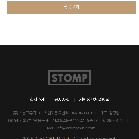
목록보기
회사소개
공지사항
개인정보처리방침
(주) 스톰프뮤직
사업자등록번호 : 843-81-00051
대표 : 김정현
06154 서울 강남구 봉은사로74길 6 스톰프뮤직빌딩 5층
TEL : 02-2658-3546
E-MAIL : info@stompmusic.com