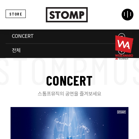
STORE
CONCERT
전체
C
O
N
C
E
R
T
스톰프뮤직의 공연을 즐겨보세요