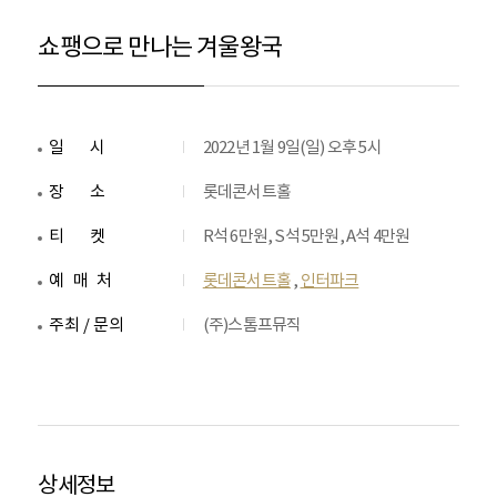
쇼팽으로 만나는 겨울왕국
일시
2022년 1월 9일(일) 오후 5시
장소
롯데콘서트홀
티켓
R석 6만원, S석 5만원, A석 4만원
예매처
롯데콘서트홀
,
인터파크
주최 / 문의
(주)스톰프뮤직
상세정보