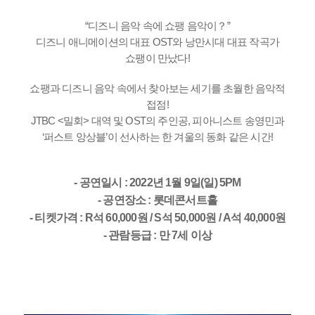
“디즈니 음악 속에 쇼팽 음악이？”
디즈니 애니메이션의 대표 OST와 낭만시대 대표 작곡가
쇼팽이 만났다!
쇼팽과 디즈니 음악 속에서 찾아보는 세기를 초월한 음악적
접점!
JTBC <밀회> 대역 및 OST의 주인공, 피아니스트 송영민과
‘퍼스트 앙상블’이 선사하는 한 겨울의 동화 같은 시간!
- 공연일시 : 2022년 1월 9일(일) 5PM
- 공연장소 : 롯데콘서트홀
- 티켓가격 : R석 60,000원 / S석 50,000원 / A석 40,000원
- 관람등급 : 만 7세 이상