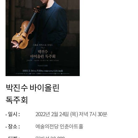
박진수 바이올린
독주회
일시 :
2022년 2월 24일 (목) 저녁 7시 30분
장소 :
예술의전당 인춘아트홀