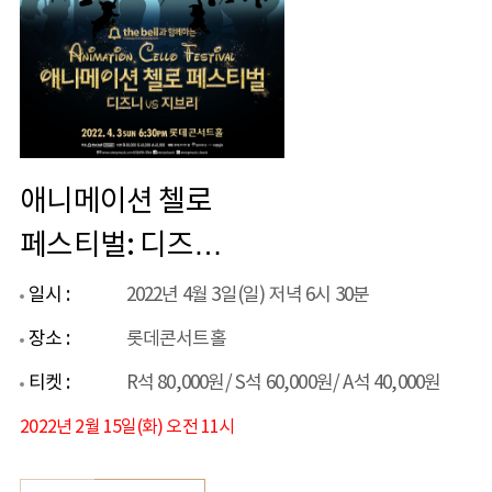
애니메이션 첼로
페스티벌: 디즈니
VS 지브리
일시 :
2022년 4월 3일(일) 저녁 6시 30분
장소 :
롯데콘서트홀
티켓 :
R석 80,000원/ S석 60,000원/ A석 40,000원
2022년 2월 15일(화) 오전 11시