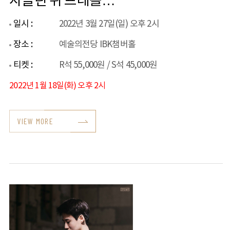
자클린 뒤 프레를
만나다
일시 :
2022년 3월 27일(일) 오후 2시
장소 :
예술의전당 IBK챔버홀
티켓 :
R석 55,000원 / S석 45,000원
2022년 1월 18일(화) 오후 2시
VIEW MORE