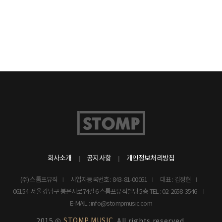
회사소개
공지사항
개인정보처리방침
(주) 스톰프뮤직
사업자등록번호 : 843-81-00051
대표 : 김정현
06154 서울 강남구 봉은사로74길 6 스톰프뮤직빌딩 5층
TEL : 02-2658-3546
E-MAIL : info@stompmusic.com
STOMP MUSIC.
2015 ©
All rights reserved.