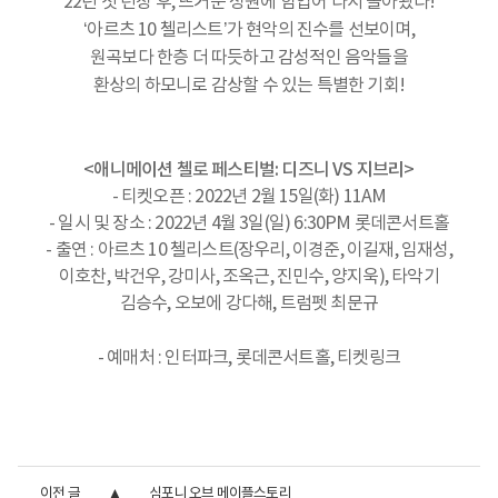
22년 첫 런칭 후, 뜨거운 성원에 힘입어 다시 돌아왔다!
‘아르츠 10 첼리스트’가 현악의 진수를 선보이며,
원곡보다 한층 더 따듯하고 감성적인 음악들을
환상의 하모니로 감상할 수 있는 특별한 기회!
<애니메이션 첼로 페스티벌: 디즈니 VS 지브리>
- 티켓오픈 : 2022년 2월 15일(화) 11AM
- 일시 및 장소 : 2022년 4월 3일(일) 6:30PM 롯데콘서트홀
- 출연 : 아르츠 10 첼리스트(장우리, 이경준, 이길재, 임재성,
이호찬, 박건우, 강미사, 조옥근, 진민수, 양지욱), 타악기
김승수, 오보에 강다해, 트럼펫 최문규
- 예매처 : 인터파크, 롯데콘서트홀, 티켓링크
이전 글
심포니 오브 메이플스토리