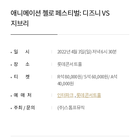
애니메이션 첼로 페스티벌: 디즈니 VS
지브리
일시
2022년 4월 3일(일) 저녁 6시 30분
장소
롯데콘서트홀
티켓
R석 80,000원/ S석 60,000원/ A석
40,000원
예매처
인터파크
,
롯데콘서트홀
주최 / 문의
(주)스톰프뮤직