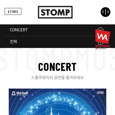
STORE
CONCERT
전체
C
O
N
C
E
R
T
스톰프뮤직의 공연을 즐겨보세요