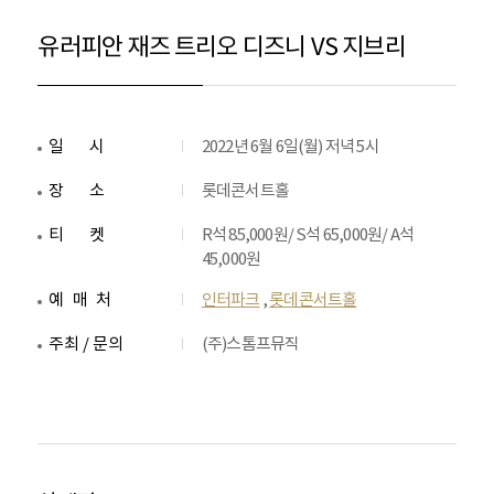
유러피안 재즈 트리오 디즈니 VS 지브리
일시
2022년 6월 6일(월) 저녁 5시
장소
롯데콘서트홀
티켓
R석 85,000원/ S석 65,000원/ A석
45,000원
예매처
인터파크
,
롯데콘서트홀
주최 / 문의
(주)스톰프뮤직