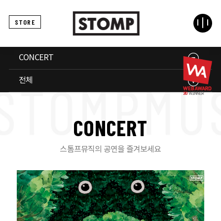
STORE
CONCERT
전체
C
O
N
C
E
R
T
스톰프뮤직의 공연을 즐겨보세요