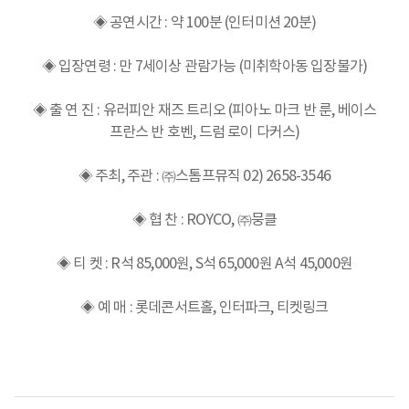
◈ 공연시간 : 약 100분 (인터미션 20분)
◈ 입장연령 : 만 7세이상 관람가능 (미취학아동 입장불가)
◈ 출 연 진 : 유러피안 재즈 트리오 (피아노 마크 반 룬, 베이스
프란스 반 호벤, 드럼 로이 다커스)
◈ 주최, 주관 : ㈜스톰프뮤직 02) 2658-3546
◈ 협 찬 : ROYCO, ㈜뭉클
◈ 티 켓 : R석 85,000원, S석 65,000원 A석 45,000원
◈ 예 매 : 롯데콘서트홀, 인터파크, 티켓링크