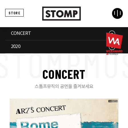
STORE
CONCERT
2020
C
O
N
C
E
R
T
스톰프뮤직의 공연을 즐겨보세요