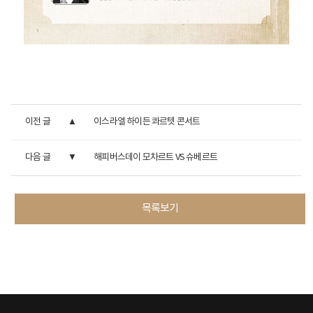
이전 글
이스라엘 하이든 콰르텟 콘서트
다음 글
해피버스데이 모차르트 VS 슈베르트
목록보기