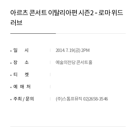
아르츠 콘서트 이탈리아편 시즌2 – 로마 위드
러브
일시
2014. 7. 19(금) 2PM
장소
예술의전당 콘서트홀
티켓
예매처
주최 / 문의
(주)스톰프뮤직 02)2658-3546