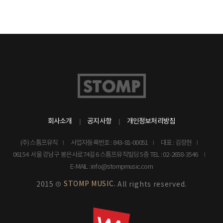
회사소개
공지사항
개인정보처리방침
(주) 스톰프뮤직
사업자등록번호 : 843-81-00051
대표 : 김정현
06154 서울 강남구 봉은사로74길 6 스톰프뮤직빌딩 5층
TEL : 02-2658-3546
E-MAIL : info@stompmusic.com
STOMP MUSIC.
2015 ©
All rights reserved.