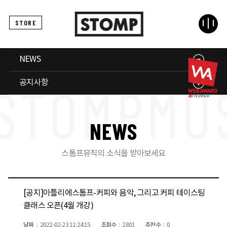
STORE
NEWS
공지사항
N
E
W
S
스톰프뮤직의 소식을 받아보세요
[공지]아틀리에스톰프-커피와 음악, 그리고 커피 테이스팅
클래스 오픈(4월 개강)
날짜
2022-02-23 11:24:15
조회수
2801
추천수
0