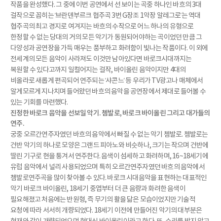
작품을 완성했다. 그 중에 이번 공연에서 선 보이는 곡중 하나인 바흐의 3대
걸작으로 꼽히는 ‘브란덴부르크 협주곡 3번 G장조 1악장 알레그로’는 역대
협주곡의 최고 경지로 여겨지는 바흐의 수작으로 어느 하나의 유형으로
한정할 수 없는 당대의 거의 모든 악기가 동원되어야하는 곡이었던 만큼 그
다양성과 공연장을 가득 매우는 풍부하고 화려함이 빛나는 작품이다. 이 외에
전세계의 모든 음악이 사라져도 이것만 남아있다면 바로크시대까지는
복원할 수 있다고까지 일컬어지는 걸작, 바이올린 음악이지만 4대의
비올라로 새롭게 편곡되어 연주되는 ‘샤콘느’ 등 우리가 TV광고나 매체에서
알게모르게 지나치며 들어왔던 바흐의 음악을 공연장에서 제대로 들어볼 수
있는 기회를 마련했다.
진정한 바로크 음악을 선보일 악기. 쳄발로, 바로크 바이올린 그리고 대가들의
연주.
궁중 오르간연주자였던 바흐의 음악에서 빠질 수 없는 악기 쳄발로. 쳄발로는
건반 악기의 하나로 모양은 그랜드 피아노와 비슷하나, 크기는 작으며 건반에
딸린 기구로 현을 퉁겨서 연주한다. 음색이 섬세하고 화려하며, 16~18세기에
유럽 음악에서 널리 사용되었으며 특히 오르간연주자였던 바흐의 음악에서
쳄발로연주곡을 많이 찾아볼 수 있다. 바로크 시대음악을 표현하는 대표적인
악기 바로크 바이올린, 18세기 중엽부터 더 큰 음량과 화려한 음색이
필요해졌고 처음에는 반원형, 즉 무기의 활을 닮은 모습이었지만 기술적
요청에 따라 서서히 개량되었다. 18세기 이전에 만들어진 악기의 대부분은