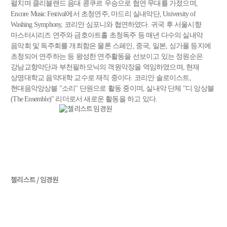
펼치며 클리블랜드 음대 콩쿠르 우승으로 협연 무대를 가졌으며,
Encore Music Festival에서 초청연주, 마드리 실내악단, University of
Washing Symphony, 코리안 심포니와 협연하였다. 귀국 후 서울시향
마스터시리즈 연주와 금호아트홀 초청독주 등 매년 다수의 실내악
음악회 및 독주회를 개최함은 물론 스페인, 중국, 일본, 싱가폴 등지에
초청되어 연주하는 등 왕성한 연주활동을 선보이고 있는 정원순은
강남교향악단과 부천필하모닉의 객원악장을 역임하였으며, 현재
상명대학교 음악대학 교수로 재직 중이다. 코리안 솔로이스트,
현대음악앙상블 "소리" 단원으로 활동 중이며, 실내악 단체 "디 앙상블
(The Ensemble)" 리더로서 새로운 활동을 하고 있다.
첼리스트 / 임경원