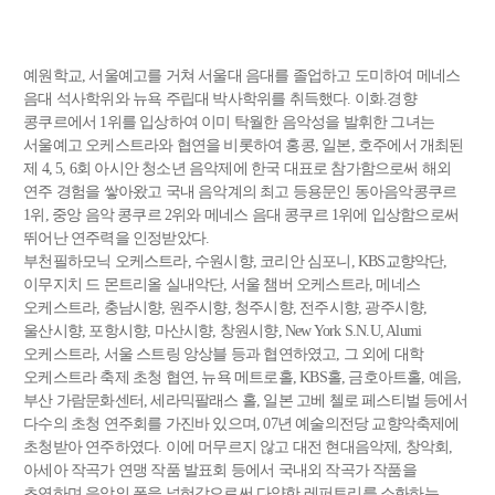
예원학교, 서울예고를 거쳐 서울대 음대를 졸업하고 도미하여 메네스
음대 석사학위와 뉴욕 주립대 박사학위를 취득했다. 이화.경향
콩쿠르에서 1위를 입상하여 이미 탁월한 음악성을 발휘한 그녀는
서울예고 오케스트라와 협연을 비롯하여 홍콩, 일본, 호주에서 개최된
제 4, 5, 6회 아시안 청소년 음악제에 한국 대표로 참가함으로써 해외
연주 경험을 쌓아왔고 국내 음악계의 최고 등용문인 동아음악콩쿠르
1위, 중앙 음악 콩쿠르 2위와 메네스 음대 콩쿠르 1위에 입상함으로써
뛰어난 연주력을 인정받았다.
부천필하모닉 오케스트라, 수원시향, 코리안 심포니, KBS교향악단,
이무지치 드 몬트리올 실내악단, 서울 챔버 오케스트라, 메네스
오케스트라, 충남시향, 원주시향, 청주시향, 전주시향, 광주시향,
울산시향, 포항시향, 마산시향, 창원시향, New York S.N.U, Alumi
오케스트라, 서울 스트링 앙상블 등과 협연하였고, 그 외에 대학
오케스트라 축제 초청 협연, 뉴욕 메트로홀, KBS홀, 금호아트홀, 예음,
부산 가람문화센터, 세라믹팔래스 홀, 일본 고베 첼로 페스티벌 등에서
다수의 초청 연주회를 가진바 있으며, 07년 예술의전당 교향악축제에
초청받아 연주하였다. 이에 머무르지 않고 대전 현대음악제, 창악회,
아세아 작곡가 연맹 작품 발표회 등에서 국내외 작곡가 작품을
초연하며 음악의 폭을 넓혀감으로써 다양한 레퍼토리를 소화하는