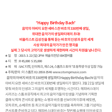
“Happy Birthday Bach”
음악의 아버지 요한 세바스찬 바흐의 330번째 생일,
위대한 음악가의 생일파티에의 초대!
비올리스트 김상진을 통해 듣는 바흐의 인생과 음악 세계
사상 최대의 음악가가 만든 명곡을
실제 그 당시의 고악기로 생생하게 재현하며 시간이 차원을 넘나든다.
♣ 일 정 : 2015. 3. 22 (일) 2PM 예술의전당 IBK챔버홀
♣ 티 켓 : R 45,000 S 35,000
♣ 예 매 :
SAC티켓
,
인터파크
,
예스24
,
스톰프스토어
*초등학생 이상 입장 가능
♣ 주최/문의 : 더 스톰프 02-2658-3546
www.stompmusic.com
음악의 아버지 바흐의 330번째 생일파티 Happy Birthday Bach!
음악의
아버지 요한 세바스찬 바흐의 330번째 생일파티가 열린다. 3월 21일 생일에
맞춰 바흐의 인생과 그의 음악 세계를 조명하는 시간이다. 해피버스데이
시리즈는 스톰프뮤직에서 최고의 음악가들의 탄생을 기념하며 기획한
클래식 렉쳐 콘서트로 올해는 쇼팽과 바흐를 선보이며 이후에 베토벤,
모차르트, 슈베르트 등 최고의 음악가들의 탄생을 축하하며 그를 기념하는
콘서트를 준비하고 있다. 해피버스데이 바흐는 첫번째 쇼팽에 이어 바로크