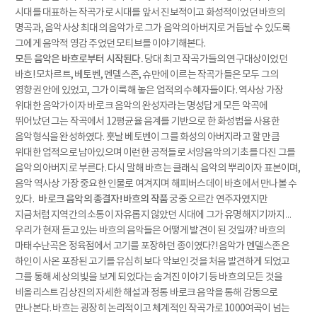
시대를 대표하는 작곡가로 시대를 앞서 진보적이고 화성적이었던 바흐의
명곡과, 음악사상 최대의 음악가로 그가 음악의 아버지로 거듭날 수 있도록
그에게 음악적 영감 주었던 모티브를 이야기해본다.
모든 음악은 바흐로부터 시작된다.
당대 최고 작곡가들의 연구대상이었던
바흐! 모차르트, 베토벤, 멘델스존, 슈만에 이르는 작곡가들은 모두 그의
영향권 안에 있었고, 그가 이룩해 놓은 업적의 수혜자들이다. 역사상 가장
위대한 음악가이자 바로크 음악의 완성자라는 명성답게 모든 악곡에
뛰어났던 그는 작곡에서 12평균율 음계를 기반으로 한 화성법을 사용한
음악형식을 완성하였다. 훗날 베토벤이 그를 화성의 아버지라고 할 만큼
위대한 업적으로 남아있으며 이런한 공적들로 서양음악의 기초를 다진 그를
음악의 아버지로 부른다. 다시 말해 바흐는 클래식 음악의 뿌리이자 표본이며,
음악 역사상 가장 중요한 인물로 여겨지며 해피버스데이 바흐에서 만나볼 수
바로크 음악의 종결자! 바흐의 작품
있다.
궁중 오르간 연주자였지만
지금처럼 지역간의 소통이 자유롭지 않았던 시대에 그가 유명해지기까지…
우리가 현재 듣고 있는 바흐의 음악들은 어떻게 발견이 된 것일까? 바흐의
마태수난곡은 정육점에서 고기를 포장하던 종이였다?! 음악가 멘델스존은
하인이 사온 포장된 고기를 유심히 보다 악보인 것을 처음 발견하게 되었고
그를 통해 세상의 빛을 보게 되었다는 숨겨진 이야기 등 바흐의 모든 것을
비올리스트 김상진의 자세한 해설과 정통 바로크 음악을 통해 감동으로
만나본다. 바흐는 굉장히 논리적이고 체계적인 작곡가로 1000여곡이 넘는