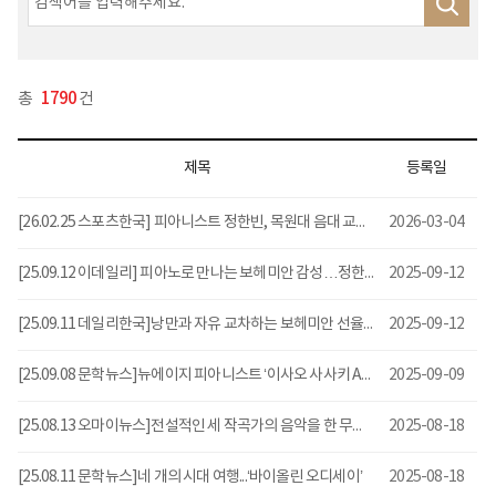
총
1790
건
제목
등록일
[26.02.25 스포츠한국] 피아니스트 정한빈, 목원대 음대 교수 임용
2026-03-04
[25.09.12 이데일리] 피아노로 만나는 보헤미안 감성…정한빈 리사이틀
2025-09-12
[25.09.11 데일리한국]낭만과 자유 교차하는 보헤미안 선율 속으로...정한빈 12월 피아노 리사이틀
2025-09-12
[25.09.08 문학뉴스]뉴에이지 피아니스트 ‘이사오 사사키 Autumn Leaves’ 공연
2025-09-09
[25.08.13 오마이뉴스]전설적인 세 작곡가의 음악을 한 무대에서
2025-08-18
[25.08.11 문학뉴스]네 개의 시대 여행...‘바이올린 오디세이’
2025-08-18