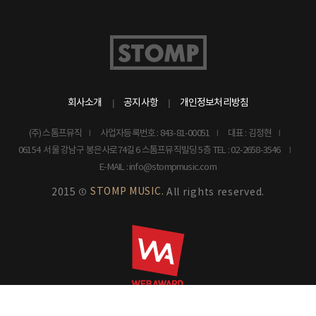
회사소개
공지사항
개인정보처리방침
(주) 스톰프뮤직
사업자등록번호 : 843-81-00051
대표 : 김정현
06154 서울 강남구 봉은사로74길 6 스톰프뮤직빌딩 5층
TEL : 02-2658-3546
E-MAIL : info@stompmusic.com
STOMP MUSIC.
2015 ©
All rights reserved.