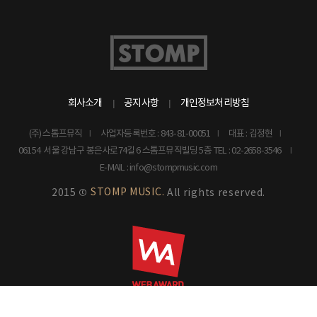
회사소개
공지사항
개인정보처리방침
(주) 스톰프뮤직
사업자등록번호 : 843-81-00051
대표 : 김정현
06154 서울 강남구 봉은사로74길 6 스톰프뮤직빌딩 5층
TEL : 02-2658-3546
E-MAIL : info@stompmusic.com
STOMP MUSIC.
2015 ©
All rights reserved.