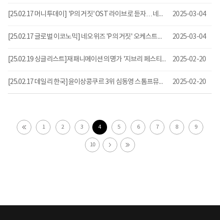
[25.02.17 머니투데이] 'P의 거짓' OST 라이브로 듣자…네오위즈, 오케스트라 콘서트 개최
2025-03-04
[25.02.17 글로벌 이코노믹] 네오위즈 'P의 거짓' 오케스트라 3월 22일 개최
2025-03-04
[25.02.19 싱글리스트]재패니메이션의 명가 '지브리 페스티벌' 4월 개최
2025-02-20
[25.02.17 데일리 한국]윤이상콩쿠르 3위 심동영 스톰프뮤직 패밀리 됐다...전속계약 체결
2025-02-20
1
2
3
4
5
6
7
8
9
10