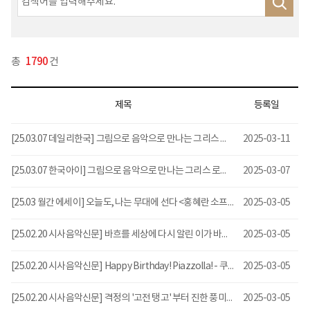
총
1790
건
제목
등록일
[25.03.07 데일리한국] 그림으로 음악으로 만나는 그리스 로마 신화...스톰프뮤직 새로 론칭
2025-03-11
[25.03.07 한국아이] 그림으로 음악으로 만나는 그리스 로마 신화...스톰프뮤직 새로 론칭
2025-03-07
[25.03 월간 에세이] 오늘도, 나는 무대에 선다 <홍혜란 소프라노>
2025-03-05
[25.02.20 시사음악신문] 바흐를 세상에 다시 알린 이가 바로 멘델스존이라는 사실?! <멘델스존, 바흐를 만나다>
2025-03-05
[25.02.20 시사음악신문] Happy Birthday! Piazzolla! - 쿠아트로시엔토스 전국투어
2025-03-05
[25.02.20 시사음악신문] 격정의 '고전 탱고' 부터 진한 풍미가 느껴지는 '재즈'까지 피아졸라, 루이암스트롱을 만나다
2025-03-05